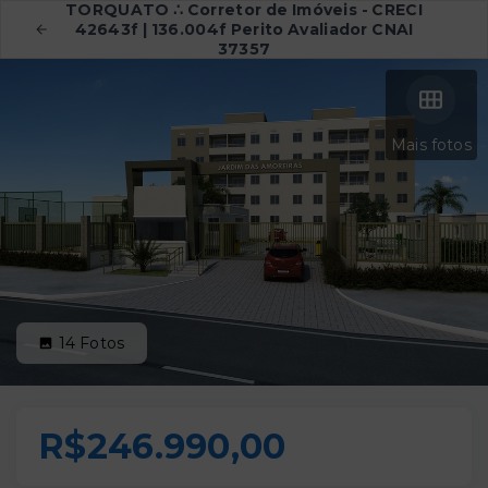
TORQUATO ∴ Corretor de Imóveis - CRECI
42643f | 136.004f Perito Avaliador CNAI
37357
Mais fotos
14
Fotos
R$246.990,00