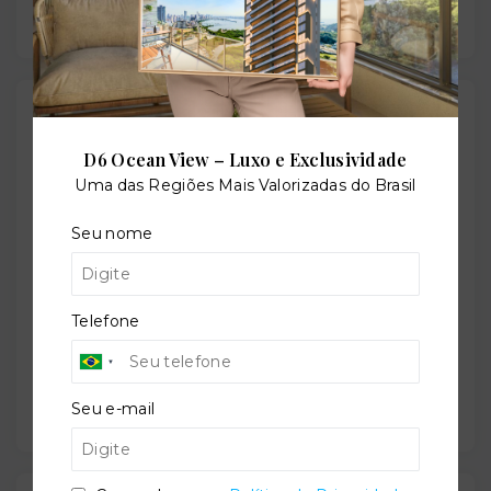
Localização
Rua das Amoreiras, 175 - Cosmos - Rio de Janeiro/RJ
D6 Ocean View – Luxo e Exclusividade
- 23056-630
Uma das Regiões Mais Valorizadas do Brasil
Seu nome
+
−
Telefone
Seu e-mail