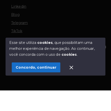
Linkedin
Blog
Telegram
TikTok
Esse site utiliza
cookies
, que possibilitam uma
melhor experiência de navegação.
Ao continuar,
© Copyright 2026 - TORQUATO ∴ Corretor de Imóveis
Olá! Estamos disponíveis para te ajudar.
você concorda com o uso de
cookies
.
- CRECI 42643f | 136.004f Perito Avaliador CNAI 37357
- Todos os direitos reservados
Concordo, continuar
SITE PARA IMOBILIARIA
Início
Histórico
Favoritos