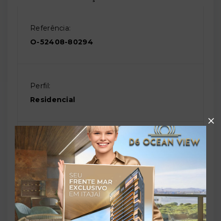
Referência:
O-52408-80294
Perfil:
Residencial
Situação:
Em construção
Previsão de entrega:
30/12/2027