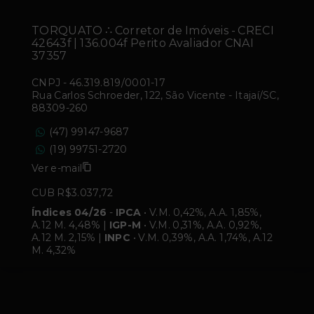
TORQUATO ∴ Corretor de Imóveis - CRECI
42643f | 136.004f Perito Avaliador CNAI
37357
CNPJ
-
46.319.819/0001-17
Rua Carlos Schroeder, 122, São Vicente - Itajaí/SC,
88309-260
(47) 99147-9687
(19) 99751-2720
Ver e-mail
CUB R$3.037,72
Índices 04/26
-
IPCA
• V.M. 0,42%, A.A. 1,85%,
A.12 M. 4,48% |
IGP-M
• V.M. 0,31%, A.A. 0,92%,
A.12 M. 2,15% |
INPC
• V.M. 0,39%, A.A. 1,74%, A.12
M. 4,32%