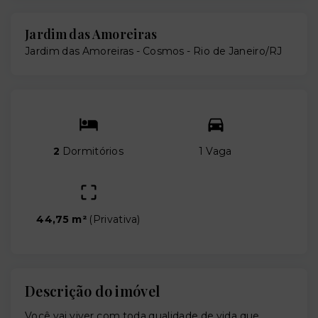
Jardim das Amoreiras
Jardim das Amoreiras -
Cosmos - Rio de Janeiro/RJ
2
Dormitórios
1 Vaga
44,75 m²
(
Privativa
)
Descrição do imóvel
Você vai viver com toda qualidade de vida que