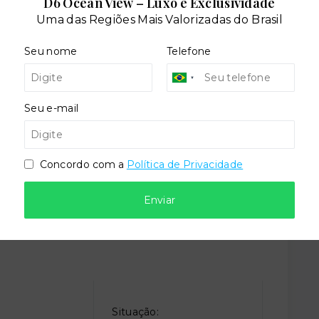
D6 Ocean View – Luxo e Exclusividade
Uma das Regiões Mais Valorizadas do Brasil
o
Coworking
Seu nome
Telefone
gos
Salão de festas
Seu e-mail
Concordo com a
Política de Privacidade
Enviar
Situação: