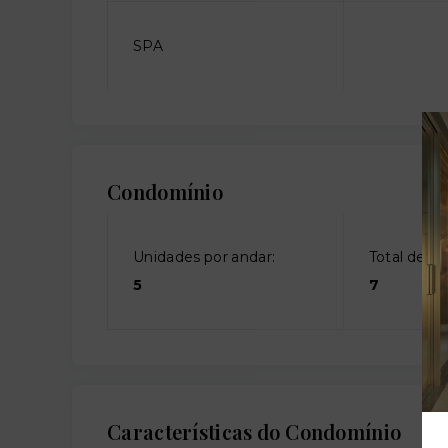
SPA
Condomínio
Unidades por andar:
Total de an
5
7
Características do Condomínio