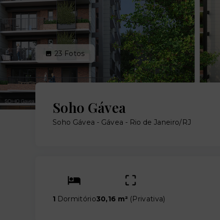
23
Fotos
Soho Gávea
Soho Gávea -
Gávea - Rio de Janeiro/RJ
1
Dormitório
30,16 m²
(
Privativa
)