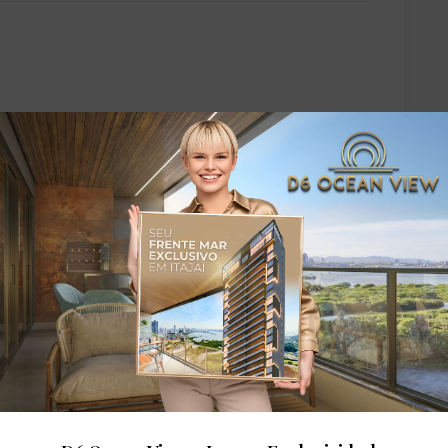
dares: