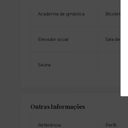
Academia de ginástica
Bicicletári
Elevador social
Sala de jo
Sauna
Outras Informações
Referência:
Perfil: