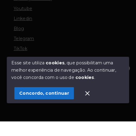
Youtube
Linkedin
Blog
Telegram
TikTok
Esse site utiliza
cookies
, que possibilitam uma
melhor experiência de navegação.
Ao continuar,
© Copyright 2026 - TORQUATO ∴ Corretor de Imóveis
Olá! Estamos disponíveis para te ajudar.
você concorda com o uso de
cookies
.
- CRECI 42643f | 136.004f Perito Avaliador CNAI 37357
- Todos os direitos reservados
Concordo, continuar
SITE PARA IMOBILIARIA
Início
Histórico
Favoritos