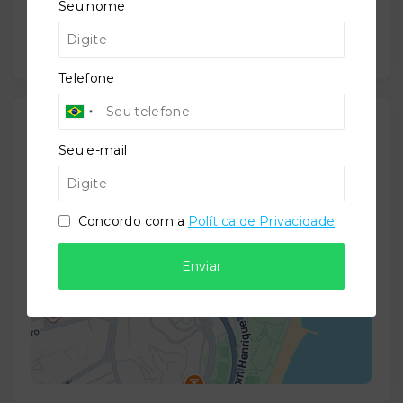
Seu nome
28/02/2026
Telefone
Localização
Seu e-mail
Rua do Russel, 632 - Glória - Rio de Janeiro/RJ
-
22210-010
Concordo com a
Política de Privacidade
+
−
Enviar