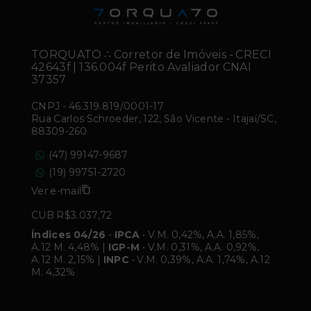
TORQUATO ∴ Corretor de Imóveis - CRECI
42643f | 136.004f Perito Avaliador CNAI
37357
CNPJ
-
46.319.819/0001-17
Rua Carlos Schroeder, 122, São Vicente - Itajaí/SC,
88309-260
(47) 99147-9687
(19) 99751-2720
Ver e-mail
CUB R$3.037,72
Índices 04/26
-
IPCA
• V.M. 0,42%, A.A. 1,85%,
A.12 M. 4,48% |
IGP-M
• V.M. 0,31%, A.A. 0,92%,
A.12 M. 2,15% |
INPC
• V.M. 0,39%, A.A. 1,74%, A.12
M. 4,32%