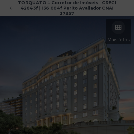
TORQUATO ∴ Corretor de Imóveis - CRECI
42643f | 136.004f Perito Avaliador CNAI
37357
Mais fotos