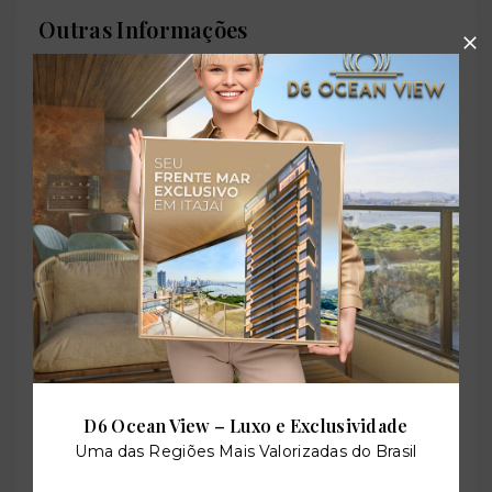
Outras Informações
Referência:
O-37847-59607
Perfil:
Residencial
Situação:
Novo
D6 Ocean View – Luxo e Exclusividade
Uma das Regiões Mais Valorizadas do Brasil
Previsão de entrega: