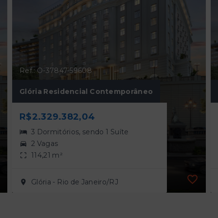
Ref.: O-37847-59608
Glória Residencial Contemporâneo
R$2.329.382,04
3 Dormitórios, sendo 1 Suíte
2 Vagas
114,21 m²
Glória - Rio de Janeiro/RJ