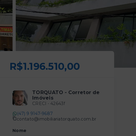
R$1.196.510,00
TORQUATO - Corretor de
Imóveis
CRECI -
42643f
(47) 9 9147-9687
contato@imobiliariatorquato.com.br
Nome