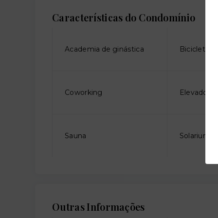
Características do Condomínio
Academia de ginástica
Bicicletári
Coworking
Elevador so
Sauna
Solarium
Outras Informações