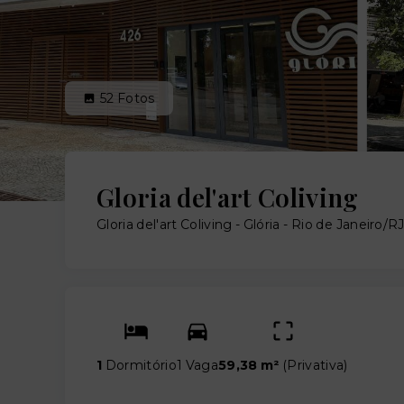
52
Fotos
Gloria del'art Coliving
Gloria del'art Coliving -
Glória - Rio de Janeiro/R
1
Dormitório
1 Vaga
59,38 m²
(
Privativa
)