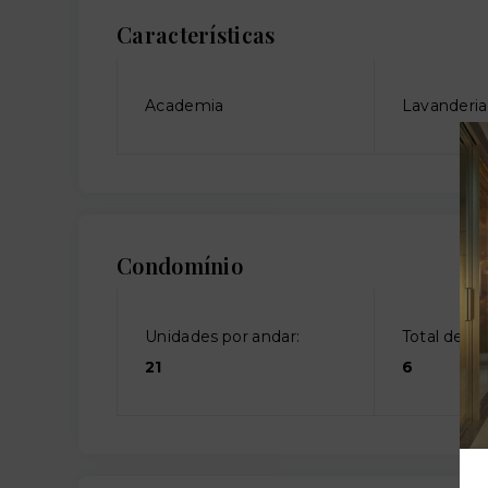
Características
Academia
Lavanderia
Condomínio
Unidades por andar:
Total de an
21
6