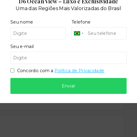
D6 Ocean View – Luxo e Exclusividade
Uma das Regiões Mais Valorizadas do Brasil
Seu nome
Telefone
o
Churrasqueira
Seu e-mail
cial
Piscina adulto
Concordo com a
Política de Privacidade
Enviar