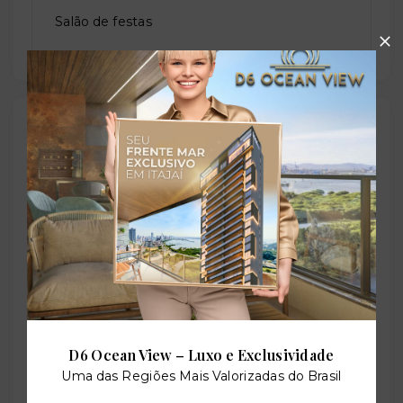
Salão de festas
Outras Informações
Referência:
O-77207-120305
Perfil:
Residencial
D6 Ocean View – Luxo e Exclusividade
Uma das Regiões Mais Valorizadas do Brasil
Situação: