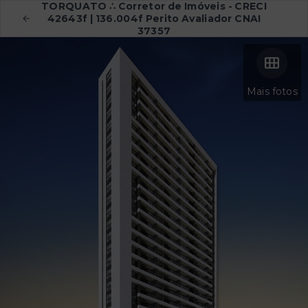
TORQUATO ∴ Corretor de Imóveis - CRECI
42643f | 136.004f Perito Avaliador CNAI
37357
Mais fotos