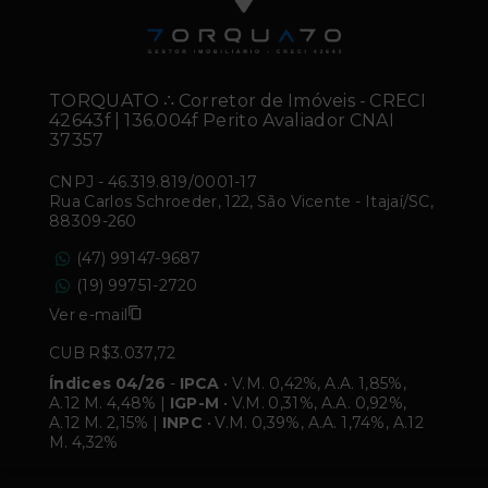
TORQUATO ∴ Corretor de Imóveis - CRECI
42643f | 136.004f Perito Avaliador CNAI
37357
CNPJ
-
46.319.819/0001-17
Rua Carlos Schroeder, 122, São Vicente - Itajaí/SC,
88309-260
(47) 99147-9687
(19) 99751-2720
Ver e-mail
CUB R$3.037,72
Índices 04/26
-
IPCA
• V.M. 0,42%, A.A. 1,85%,
A.12 M. 4,48% |
IGP-M
• V.M. 0,31%, A.A. 0,92%,
A.12 M. 2,15% |
INPC
• V.M. 0,39%, A.A. 1,74%, A.12
M. 4,32%