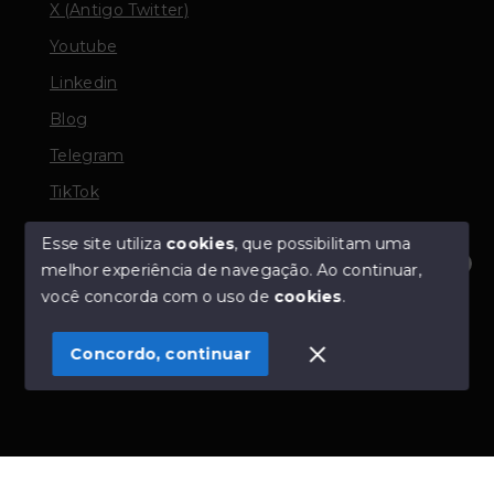
X (Antigo Twitter)
Youtube
Linkedin
Blog
Telegram
TikTok
Esse site utiliza
cookies
, que possibilitam uma
melhor experiência de navegação.
Ao continuar,
© Copyright 2026 - TORQUATO ∴ Corretor de Imóveis
Olá! Estamos disponíveis para te ajudar.
você concorda com o uso de
cookies
.
- CRECI 42643f | 136.004f Perito Avaliador CNAI 37357
- Todos os direitos reservados
Concordo, continuar
SITE PARA IMOBILIARIA
Início
Histórico
Favoritos