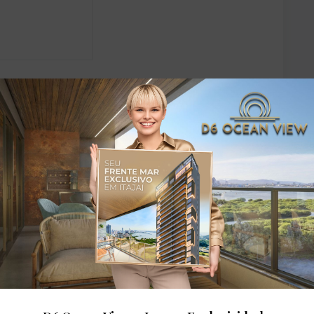
dares: