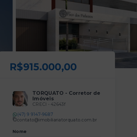
R$915.000,00
TORQUATO - Corretor de
Imóveis
CRECI -
42643f
(47) 9 9147-9687
contato@imobiliariatorquato.com.br
Nome