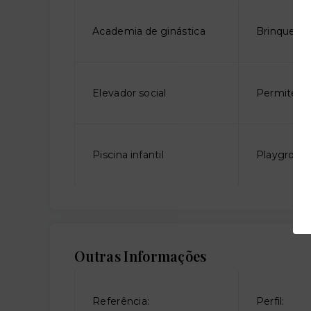
Academia de ginástica
Brinquedo
Elevador social
Permite an
Piscina infantil
Playgroun
Outras Informações
Referência:
Perfil: