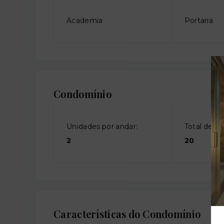
Academia
Portaria
Condomínio
Unidades por andar:
Total de an
2
20
Características do Condomínio