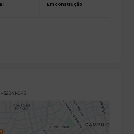
al
Em construção
E
- 52041-045