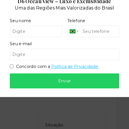
D6 Ocean View – Luxo e Exclusividade
Uma das Regiões Mais Valorizadas do Brasil
teca
Coworking
Seu nome
Telefone
imais
Piscina adulto
Seu e-mail
d
Salão de festas
Concordo com a
Política de Privacidade
Enviar
Situação: