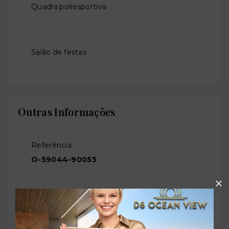
Quadra poliesportiva
Salão de festas
Outras Informações
Referência:
O-59044-90055
Perfil:
Residencial