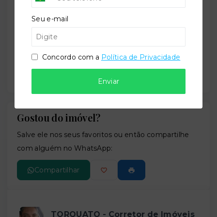
−
Seu e-mail
Concordo com a
Política de Privacidade
Enviar
Gostou do imóvel?
Leaflet
Salve ele nos seus favoritos ou então compartilhe
com alguém no WhatsApp:
Compartilhar
TORQUATO - Corretor de Imóveis