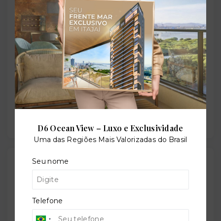
Situação:
Em construção
Previsão de entrega:
28/07/2028
D6 Ocean View – Luxo e Exclusividade
Uma das Regiões Mais Valorizadas do Brasil
Seu nome
Localização
Rua Professor Augusto Lins e Silva, 1020 - Boa
Viagem - Recife/PE
- 51030-030
Telefone
+