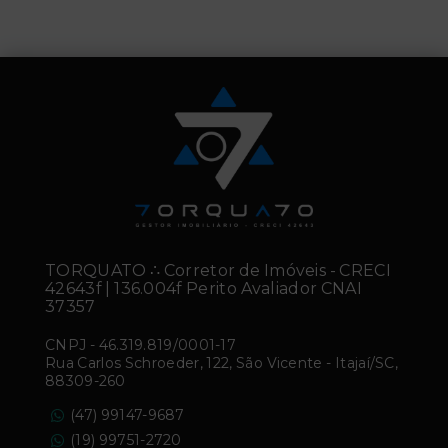
TORQUATO ∴ Corretor de Imóveis - CRECI
42643f | 136.004f Perito Avaliador CNAI
37357
CNPJ
-
46.319.819/0001-17
Rua Carlos Schroeder, 122, São Vicente - Itajaí/SC,
88309-260
(47) 99147-9687
(19) 99751-2720