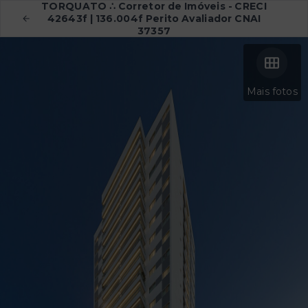
TORQUATO ∴ Corretor de Imóveis - CRECI
42643f | 136.004f Perito Avaliador CNAI
37357
Mais fotos