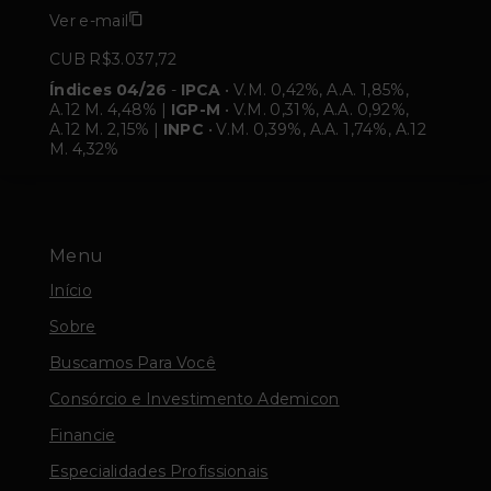
Ver e-mail
CUB R$3.037,72
Índices 04/26
-
IPCA
• V.M. 0,42%, A.A. 1,85%,
A.12 M. 4,48% |
IGP-M
• V.M. 0,31%, A.A. 0,92%,
A.12 M. 2,15% |
INPC
• V.M. 0,39%, A.A. 1,74%, A.12
M. 4,32%
Menu
Início
Sobre
Buscamos Para Você
Consórcio e Investimento Ademicon
Financie
Especialidades Profissionais