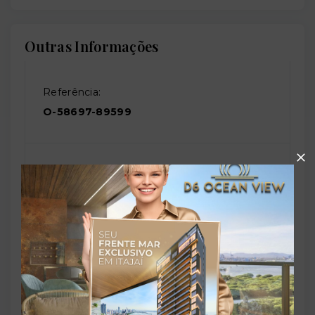
Outras Informações
Referência:
O-58697-89599
Perfil:
Residencial
Situação:
Novo