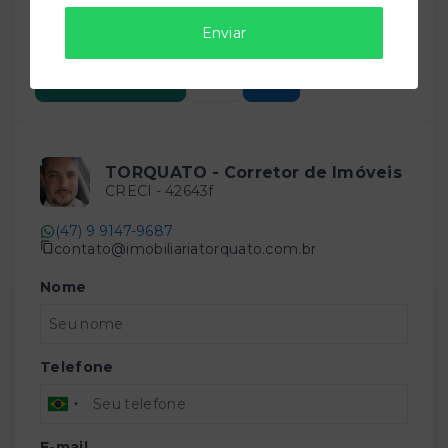
Salve ele nos seus favoritos ou então compartilhe
Enviar
com alguém no WhatsApp:
Compartilhar
TORQUATO - Corretor de Imóveis
CRECI -
42643f
(47) 9 9147-9687
contato@imobiliariatorquato.com.br
Nome
Telefone
E-mail