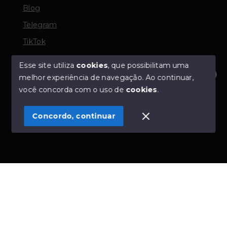
Blog
Telegram
TikTok
Esse site utiliza
cookies
, que possibilitam uma
melhor experiência de navegação.
Ao continuar,
© Copyright 2026 - TORQUATO ∴ Corretor de Imóveis
Olá! Estamos disponíveis para te ajudar.
você concorda com o uso de
cookies
.
- CRECI 42643f | 136.004f Perito Avaliador CNAI 37357
- Todos os direitos reservados
Concordo, continuar
SITE PARA IMOBILIARIA
Início
Histórico
Favoritos