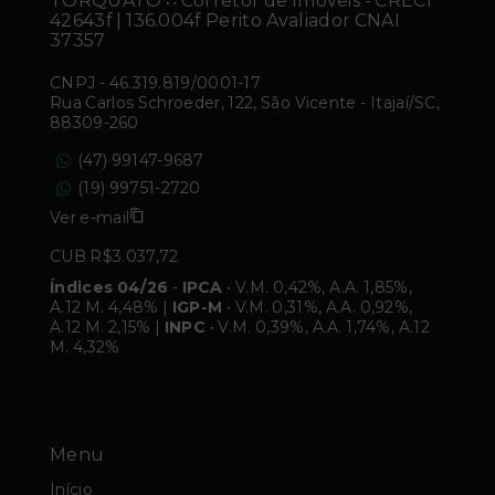
TORQUATO ∴ Corretor de Imóveis - CRECI
42643f | 136.004f Perito Avaliador CNAI
37357
CNPJ
-
46.319.819/0001-17
Rua Carlos Schroeder, 122, São Vicente - Itajaí/SC,
88309-260
(47) 99147-9687
(19) 99751-2720
Ver e-mail
CUB R$3.037,72
Índices 04/26
-
IPCA
• V.M. 0,42%, A.A. 1,85%,
A.12 M. 4,48% |
IGP-M
• V.M. 0,31%, A.A. 0,92%,
A.12 M. 2,15% |
INPC
• V.M. 0,39%, A.A. 1,74%, A.12
M. 4,32%
Menu
Início