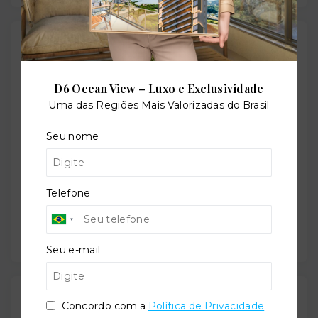
Localização
Rua Horizonte, 50 - Boa Viagem - Recife/PE
- 51030-
D6 Ocean View – Luxo e Exclusividade
530
Uma das Regiões Mais Valorizadas do Brasil
+
Seu nome
−
Telefone
Seu e-mail
Gostou do imóvel?
Concordo com a
Política de Privacidade
Leaflet