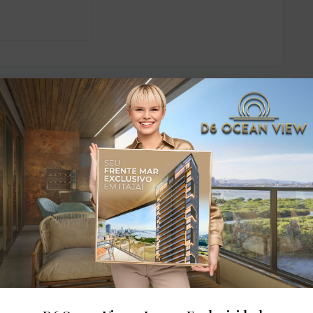
dares: