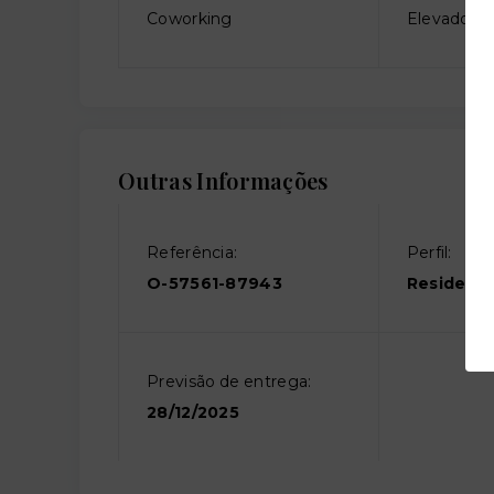
Coworking
Elevador so
Outras Informações
Referência:
Perfil:
O-57561-87943
Residenci
Previsão de entrega:
28/12/2025