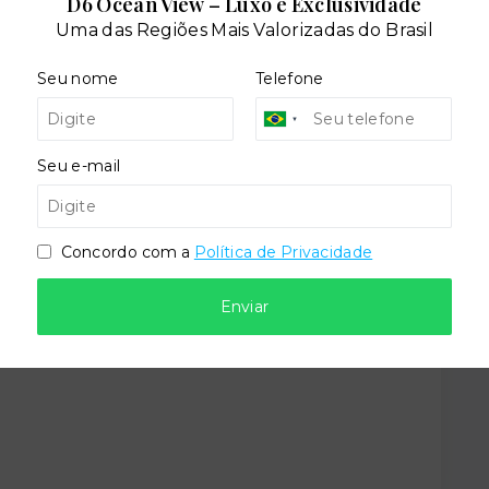
D6 Ocean View – Luxo e Exclusividade
cial
Piscina adulto
Uma das Regiões Mais Valorizadas do Brasil
Seu nome
Telefone
Seu e-mail
Situação:
Concordo com a
Política de Privacidade
al
Novo
Enviar