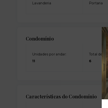
Lavanderia
Portaria
Condomínio
Unidades por andar:
Total de an
11
6
Características do Condomínio