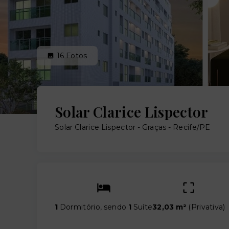
16
Fotos
Solar Clarice Lispector
Solar Clarice Lispector -
Graças - Recife/PE
1
Dormitório, sendo
1
Suíte
32,03 m²
(
Privativa
)