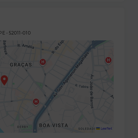
/PE
- 52011-010
Leaflet