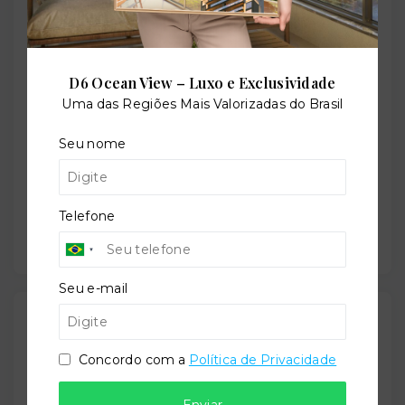
Rua Mário Walendowsky, 1 - Perequê - Porto
Belo/SC
- 88210-000
D6 Ocean View – Luxo e Exclusividade
+
Uma das Regiões Mais Valorizadas do Brasil
−
Seu nome
Telefone
Seu e-mail
Gostou do imóvel?
Leaflet
Salve ele nos seus favoritos ou então compartilhe
Concordo com a
Política de Privacidade
com alguém no WhatsApp:
Enviar