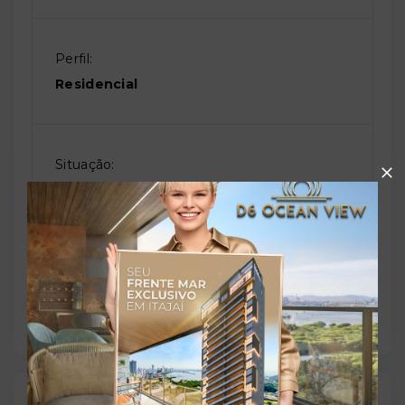
Perfil:
Residencial
Situação:
Em construção
Previsão de entrega:
28/02/2029
Localização