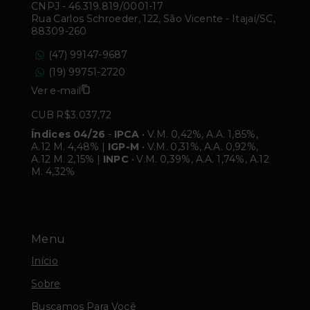
CNPJ
-
46.319.819/0001-17
Rua Carlos Schroeder, 122, São Vicente - Itajaí/SC,
88309-260
(47) 99147-9687
(19) 99751-2720
Ver e-mail
CUB R$3.037,72
Índices 04/26
-
IPCA
• V.M. 0,42%, A.A. 1,85%,
A.12 M. 4,48% |
IGP-M
• V.M. 0,31%, A.A. 0,92%,
A.12 M. 2,15% |
INPC
• V.M. 0,39%, A.A. 1,74%, A.12
M. 4,32%
Menu
Início
Sobre
Buscamos Para Você