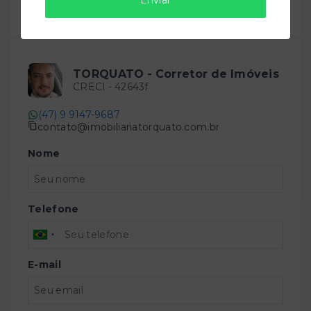
Compartilhar
TORQUATO - Corretor de Imóveis
CRECI -
42643f
(47) 9 9147-9687
contato@imobiliariatorquato.com.br
Nome
Telefone
E-mail