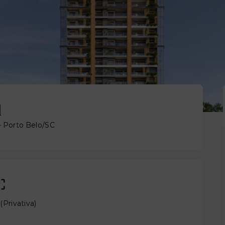
l
- Porto Belo/SC
(
Privativa
)