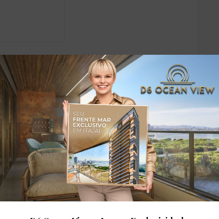
dares: