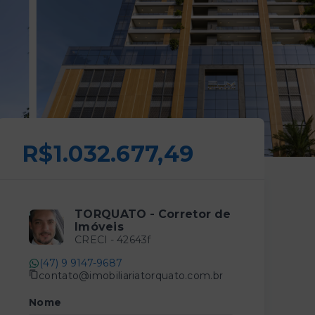
R$1.032.677,49
TORQUATO - Corretor de
Imóveis
CRECI -
42643f
(47) 9 9147-9687
contato@imobiliariatorquato.com.br
Nome