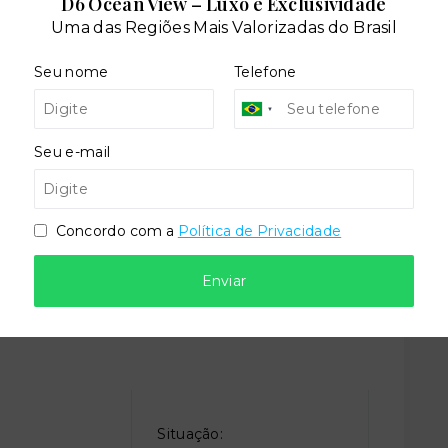
D6 Ocean View – Luxo e Exclusividade
Uma das Regiões Mais Valorizadas do Brasil
teca
Elevador social
Seu nome
Telefone
lto
Playground
Seu e-mail
gos
Salão de festas
Concordo com a
Política de Privacidade
Enviar
Situação: