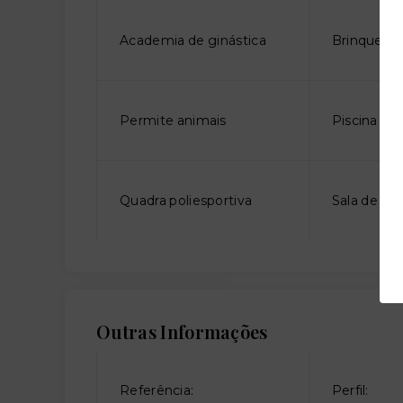
Academia de ginástica
Brinquedo
Permite animais
Piscina adu
Quadra poliesportiva
Sala de jo
Outras Informações
Referência:
Perfil: