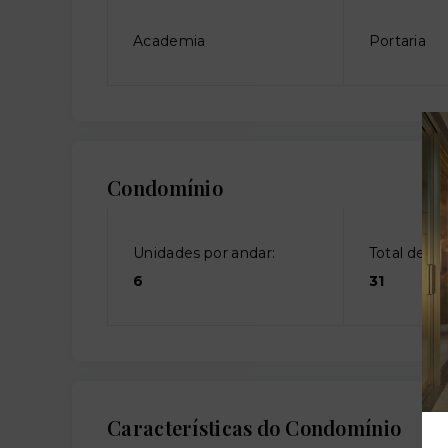
Academia
Portaria
Condomínio
Unidades por andar:
Total de an
6
31
Características do Condomínio