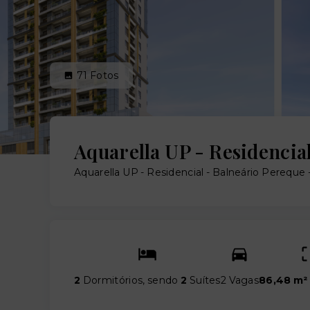
71
Fotos
Aquarella UP - Residencia
Aquarella UP - Residencial -
Balneário Pereque 
2
Dormitórios, sendo
2
Suítes
2 Vagas
86,48 m²