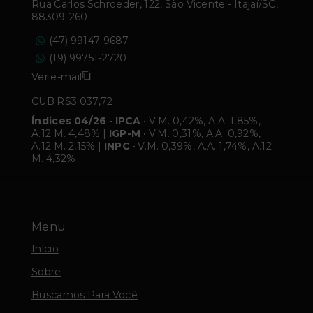
Rua Carlos Schroeder, 122, São Vicente - Itajaí/SC,
88309-260
(47) 99147-9687
(19) 99751-2720
Ver e-mail
CUB R$3.037,72
Índices 04/26
-
IPCA
• V.M. 0,42%, A.A. 1,85%,
A.12 M. 4,48% |
IGP-M
• V.M. 0,31%, A.A. 0,92%,
A.12 M. 2,15% |
INPC
• V.M. 0,39%, A.A. 1,74%, A.12
M. 4,32%
Menu
Início
Sobre
Buscamos Para Você