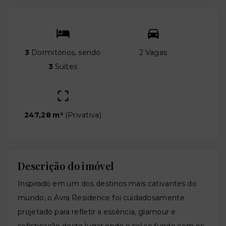
3
Dormitórios, sendo
2 Vagas
3
Suítes
247,28 m²
(
Privativa
)
Descrição do imóvel
Inspirado em um dos destinos mais cativantes do
mundo, o Avra Residence foi cuidadosamente
projetado para refletir a essência, glamour e
sofisticação deste lugar onde o sol se funde com os