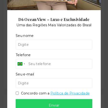
Perfil:
Residencial
D6 Ocean View – Luxo e Exclusividade
Uma das Regiões Mais Valorizadas do Brasil
Seu nome
Situação:
Em construção
Telefone
Previsão de entrega:
30/12/2030
Seu e-mail
Concordo com a
Política de Privacidade
Localização
Enviar