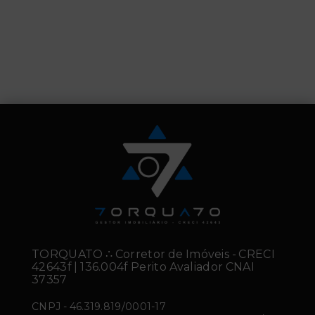
TORQUATO ∴ Corretor de Imóveis - CRECI
42643f | 136.004f Perito Avaliador CNAI
37357
CNPJ
-
46.319.819/0001-17