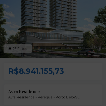
25
Fotos
R$8.941.155,73
Avra Residence
Avra Residence -
Perequê - Porto Belo/SC