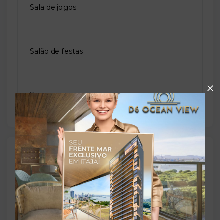
Sala de jogos
Salão de festas
Sauna
Outras Informações
Referência:
O-72097-111880