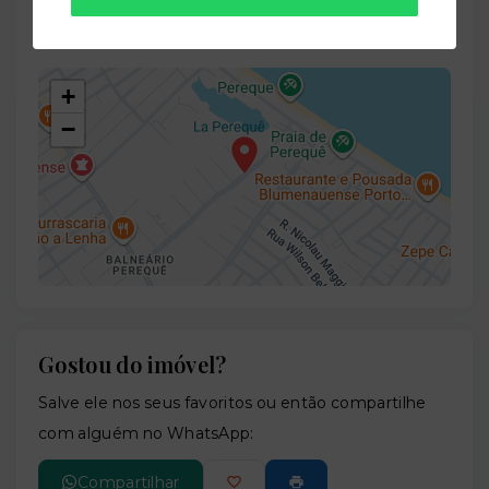
Avenida João Manoel Jacques, 480 - Perequê -
Porto Belo/SC
- 88210-000
+
−
Gostou do imóvel?
Leaflet
Salve ele nos seus favoritos ou então compartilhe
com alguém no WhatsApp:
Compartilhar