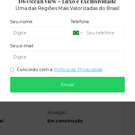
D6 Ocean View – Luxo e Exclusividade
Uma das Regiões Mais Valorizadas do Brasil
Seu nome
Telefone
ira
Elevador social
Seu e-mail
d
Salão de festas
Concordo com a
Política de Privacidade
Enviar
Situação:
al
Em construção