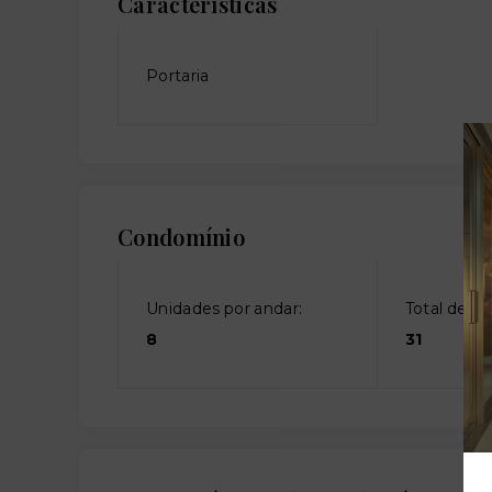
Características
Portaria
Condomínio
Unidades por andar:
Total de an
8
31