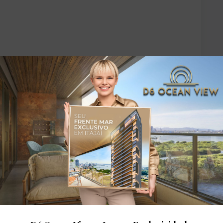
dares: