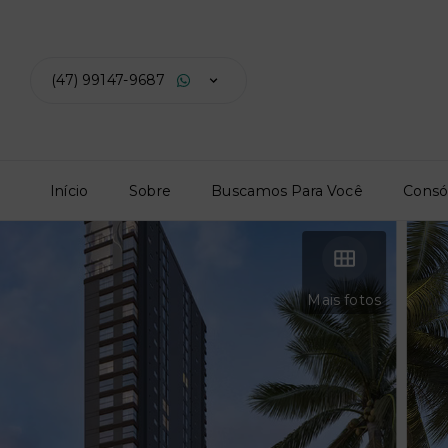
(47) 99147-9687
Início
Sobre
Buscamos Para Você
Consó
Mais fotos