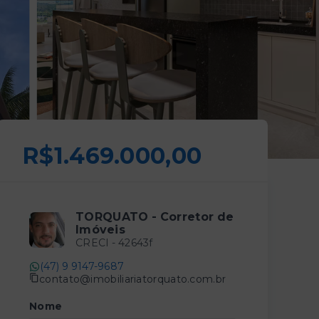
R$1.469.000,00
TORQUATO - Corretor de
Imóveis
CRECI -
42643f
(47) 9 9147-9687
contato@imobiliariatorquato.com.br
Nome