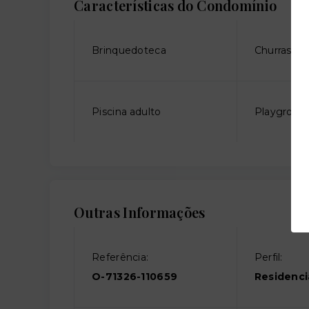
Características do Condomínio
Brinquedoteca
Churrasque
Piscina adulto
Playgroun
Outras Informações
Referência:
Perfil:
O-71326-110659
Residenci