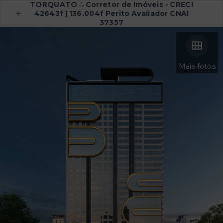
TORQUATO ∴ Corretor de Imóveis - CRECI
42643f | 136.004f Perito Avaliador CNAI
37357
Mais fotos