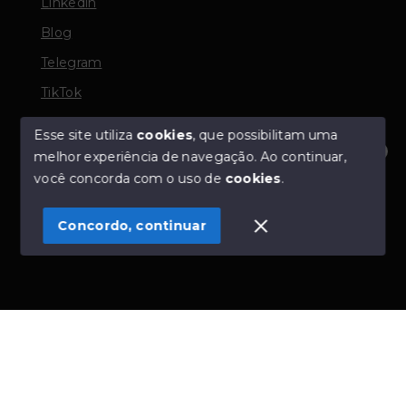
Linkedin
Blog
Telegram
TikTok
Esse site utiliza
cookies
, que possibilitam uma
melhor experiência de navegação.
Ao continuar,
© Copyright 2026 - TORQUATO ∴ Corretor de Imóveis
Olá! Estamos disponíveis para te ajudar.
você concorda com o uso de
cookies
.
- CRECI 42643f | 136.004f Perito Avaliador CNAI 37357
- Todos os direitos reservados
Concordo, continuar
SITE PARA IMOBILIARIA
Início
Histórico
Favoritos