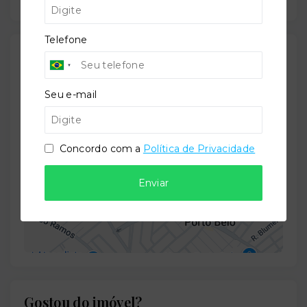
Telefone
Localização
Rua João Eugenio Barreto, 128 - Perequê - Porto
Seu e-mail
Belo/SC
- 88210-000
+
Concordo com a
Política de Privacidade
−
Enviar
Gostou do imóvel?