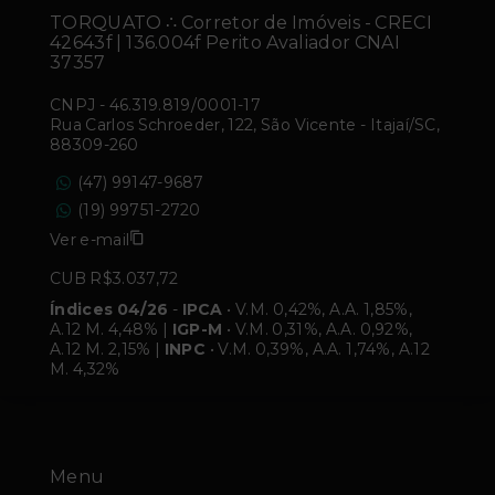
TORQUATO ∴ Corretor de Imóveis - CRECI
42643f | 136.004f Perito Avaliador CNAI
37357
CNPJ
-
46.319.819/0001-17
Rua Carlos Schroeder, 122, São Vicente - Itajaí/SC,
88309-260
(47) 99147-9687
(19) 99751-2720
Ver e-mail
CUB R$3.037,72
Índices 04/26
-
IPCA
• V.M. 0,42%, A.A. 1,85%,
A.12 M. 4,48% |
IGP-M
• V.M. 0,31%, A.A. 0,92%,
A.12 M. 2,15% |
INPC
• V.M. 0,39%, A.A. 1,74%, A.12
M. 4,32%
Menu