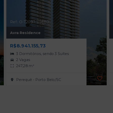
Ref.: O-72097-111880
Avra Residence
R$8.941.155,73
3 Dormitórios, sendo 3 Suítes
2 Vagas
247,28 m²
Perequê - Porto Belo/SC