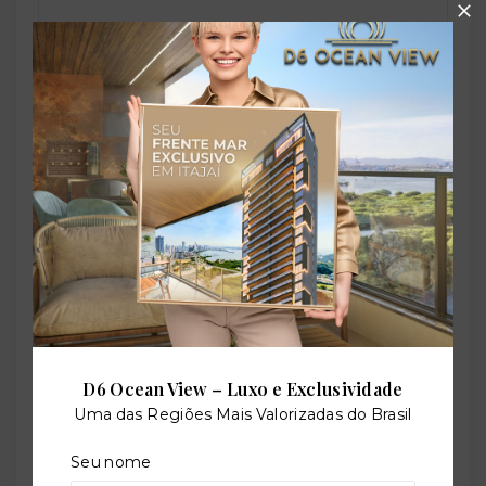
Referência:
O-69031-106602
Perfil:
Residencial
Situação:
Em construção
D6 Ocean View – Luxo e Exclusividade
Uma das Regiões Mais Valorizadas do Brasil
Previsão de entrega:
30/11/2031
Seu nome