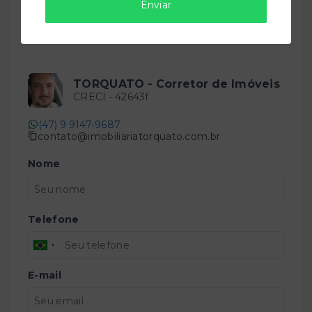
Enviar
Compartilhar
TORQUATO - Corretor de Imóveis
CRECI -
42643f
(47) 9 9147-9687
contato@imobiliariatorquato.com.br
Nome
Telefone
E-mail