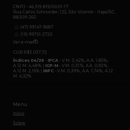
CNPJ
-
46.319.819/0001-17
Rua Carlos Schroeder, 122, São Vicente - Itajaí/SC,
88309-260
(47) 99147-9687
(19) 99751-2720
Ver e-mail
CUB R$3.037,72
Índices 04/26
-
IPCA
• V.M. 0,42%, A.A. 1,85%,
A.12 M. 4,48% |
IGP-M
• V.M. 0,31%, A.A. 0,92%,
A.12 M. 2,15% |
INPC
• V.M. 0,39%, A.A. 1,74%, A.12
M. 4,32%
Menu
Início
Sobre