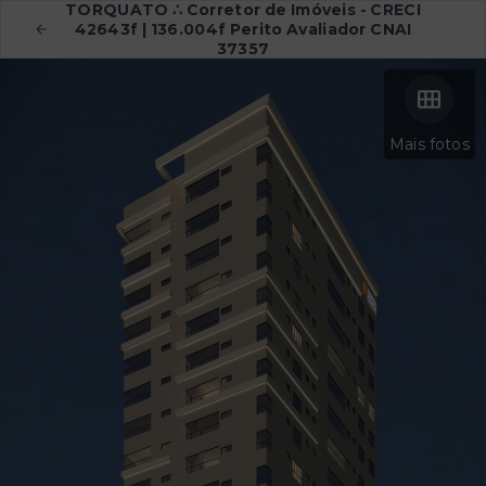
TORQUATO ∴ Corretor de Imóveis - CRECI
42643f | 136.004f Perito Avaliador CNAI
37357
Mais fotos