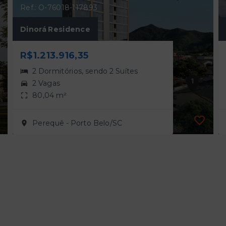
Ref.: O-76018-117893
Dinorá Residence
R$1.213.916,35
2 Dormitórios, sendo 2 Suítes
2 Vagas
80,04 m²
Perequê - Porto Belo/SC