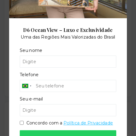
Localização
Avenida José Alexandre Rocha, 311 - Perequê - Porto
Belo/SC
- 88210-000
D6 Ocean View – Luxo e Exclusividade
+
Uma das Regiões Mais Valorizadas do Brasil
−
Seu nome
Telefone
Seu e-mail
Gostou do imóvel?
Leaflet
Salve ele nos seus favoritos ou então compartilhe
Concordo com a
Política de Privacidade
com alguém no WhatsApp: