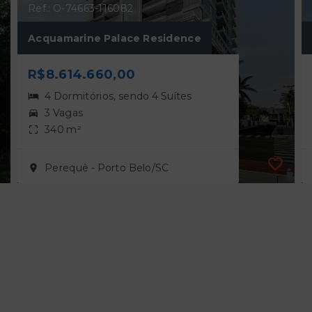
Ref.: O-74663-116082
Acquamarine Palace Residence
R$8.614.660,00
4 Dormitórios, sendo 4 Suítes
3 Vagas
340 m²
Perequê - Porto Belo/SC