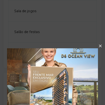
Sala de jogos
Salão de festas
Solarium
Outras Informações
Referência:
O-20620-34284