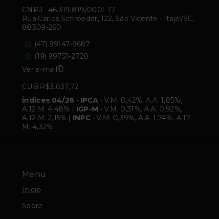
CNPJ
-
46.319.819/0001-17
Rua Carlos Schroeder, 122, São Vicente - Itajaí/SC,
88309-260
(47) 99147-9687
(19) 99751-2720
Ver e-mail
CUB R$3.037,72
Índices 04/26
-
IPCA
• V.M. 0,42%, A.A. 1,85%,
A.12 M. 4,48% |
IGP-M
• V.M. 0,31%, A.A. 0,92%,
A.12 M. 2,15% |
INPC
• V.M. 0,39%, A.A. 1,74%, A.12
M. 4,32%
Menu
Início
Sobre