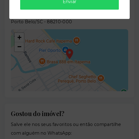
Localização
Enviar
Avenida Almirante Fonseca Neves, 159 - Perequê -
Porto Belo/SC
- 88210-000
+
−
Gostou do imóvel?
Leaflet
Salve ele nos seus favoritos ou então compartilhe
com alguém no WhatsApp: