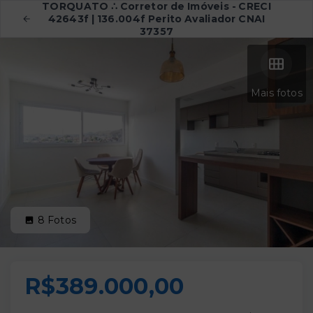
TORQUATO ∴ Corretor de Imóveis - CRECI
42643f | 136.004f Perito Avaliador CNAI
37357
Mais fotos
8
Fotos
R$389.000,00