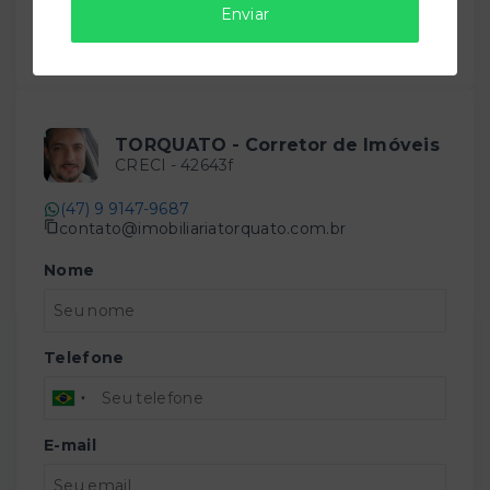
Enviar
Compartilhar
TORQUATO - Corretor de Imóveis
CRECI -
42643f
(47) 9 9147-9687
contato@imobiliariatorquato.com.br
Nome
Telefone
E-mail