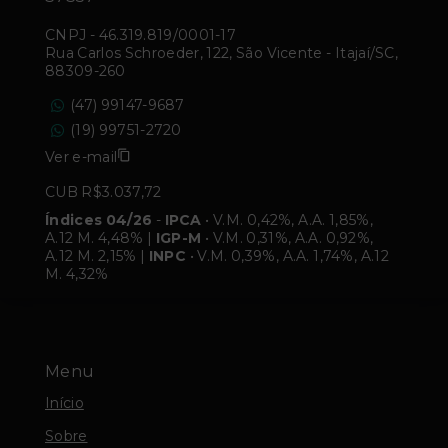
CNPJ
-
46.319.819/0001-17
Rua Carlos Schroeder, 122, São Vicente - Itajaí/SC,
88309-260
(47) 99147-9687
(19) 99751-2720
Ver e-mail
CUB R$3.037,72
Índices 04/26
-
IPCA
• V.M. 0,42%, A.A. 1,85%,
A.12 M. 4,48% |
IGP-M
• V.M. 0,31%, A.A. 0,92%,
A.12 M. 2,15% |
INPC
• V.M. 0,39%, A.A. 1,74%, A.12
M. 4,32%
Menu
Início
Sobre