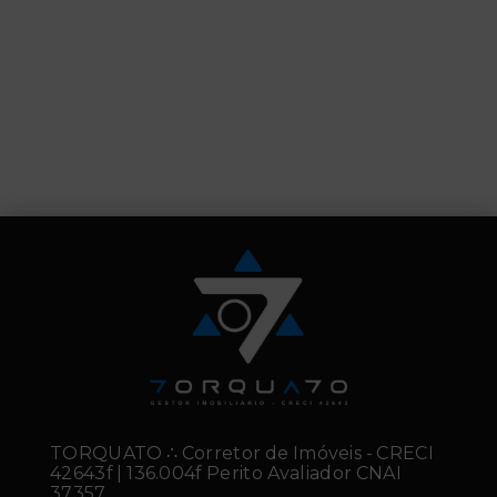
TORQUATO ∴ Corretor de Imóveis - CRECI
42643f | 136.004f Perito Avaliador CNAI
37357