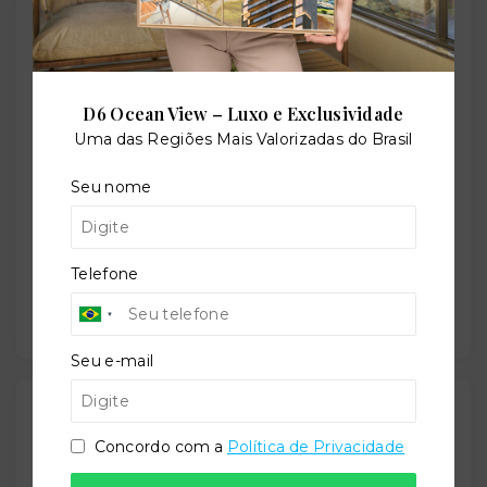
Localização
Rua Joaquim Cruz, 300 - Santo Antônio - Porto
Alegre/RS
- 90660-300
D6 Ocean View – Luxo e Exclusividade
Uma das Regiões Mais Valorizadas do Brasil
+
−
Seu nome
Telefone
Seu e-mail
Gostou do imóvel?
Leaflet
Concordo com a
Política de Privacidade
Salve ele nos seus favoritos ou então compartilhe
com alguém no WhatsApp: