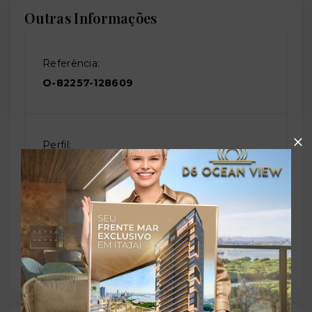
Outras Informações
Referência:
O-82257-128609
Perfil:
Residencial
Situação:
Usado