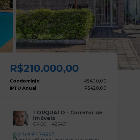
R$210.000,00
Condomínio
R$400,00
IPTU Anual
R$420,00
TORQUATO - Corretor de
Imóveis
CRECI -
42643f
(47) 9 9147-9687
contato@imobiliariatorquato.com.br