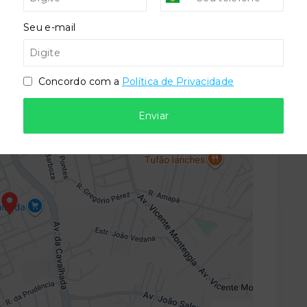
Seu e-mail
Concordo com a
Política de Privacidade
 - Porto Alegre/RS
- 91920-001
Enviar