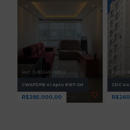
Ref.: O-83249-130512
Ref.: O-
CWAFDPB 41 Apto 8167-SH
CDC 441
R$285.000,00
R$260
Ref.: O-83249-130512
Ref.: O-
CWAFDPB 41 Apto 8167-SH
CDC 441