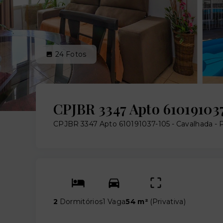
24
Fotos
CPJBR 3347 Apto 61019103
CPJBR 3347 Apto 610191037-105 -
Cavalhada - 
2
Dormitórios
1 Vaga
54 m²
(
Privativa
)