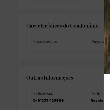
Características do Condomínio
Piscina adulto
Playgroun
Outras Informações
Referência:
Perfil:
O-81257-126889
Residenci