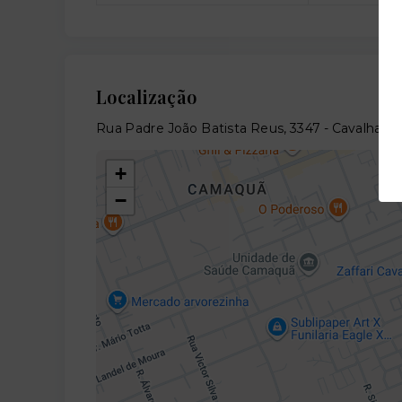
Localização
Rua Padre João Batista Reus, 3347 - Cavalhada
+
−