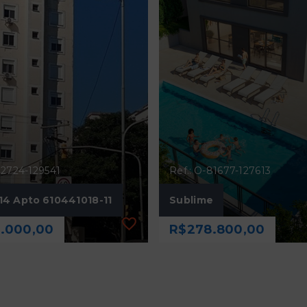
82724-129541
Ref.: O-81677-127613
4 Apto 610441018-11
Sublime
.000,00
R$278.800,00
82724-129541
Ref.: O-81677-127613
4 Apto 610441018-11
Sublime