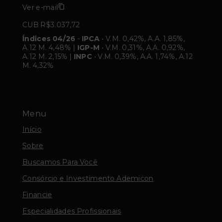
Ver e-mail
CUB R$3.037,72
Índices 04/26
-
IPCA
• V.M. 0,42%, A.A. 1,85%,
A.12 M. 4,48% |
IGP-M
• V.M. 0,31%, A.A. 0,92%,
A.12 M. 2,15% |
INPC
• V.M. 0,39%, A.A. 1,74%, A.12
M. 4,32%
Menu
Início
Sobre
Buscamos Para Você
Consórcio e Investimento Ademicon
Financie
Especialidades Profissionais