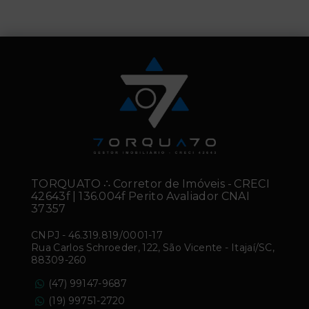
TORQUATO ∴ Corretor de Imóveis - CRECI
42643f | 136.004f Perito Avaliador CNAI
37357
CNPJ
-
46.319.819/0001-17
Rua Carlos Schroeder, 122, São Vicente - Itajaí/SC,
88309-260
(47) 99147-9687
(19) 99751-2720