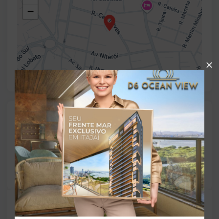
−
Gostou do imóvel?
Leaflet
Salve ele nos seus favoritos ou então compartilhe
com alguém no WhatsApp:
Compartilhar
TORQUATO - Corretor de Imóveis