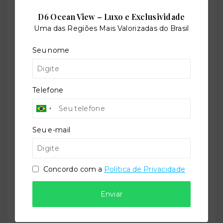
CRECI -
42643f
D6 Ocean View – Luxo e Exclusividade
(47) 9 9147-9687
Uma das Regiões Mais Valorizadas do Brasil
contato@imobiliariatorquato.com.br
Seu nome
Nome
Telefone
Telefone
Seu e-mail
E-mail
Concordo com a
Política de Privacidade
Mensagem
Enviar