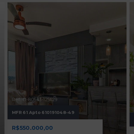
Ref.: O-80543-125629
MFR 61 Apto 610191048-49
R$550.000,00