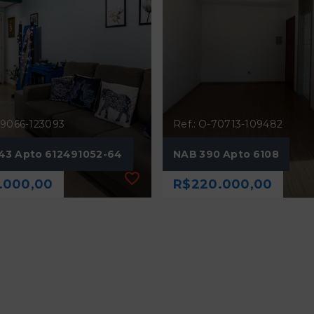
79066-123093
Ref.: O-70713-109482
43 Apto 612491052-64
NAB 390 Apto 6108
.000,00
R$220.000,00
79066-123093
Ref.: O-70713-109482
43 Apto 612491052-64
NAB 390 Apto 6108
.000,00
R$220.000,00
mitórios
2 Dormitórios
a
60 m²