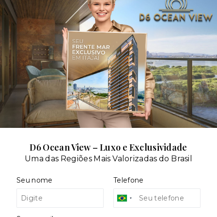
D6 Ocean View – Luxo e Exclusividade
Situação:
Uma das Regiões Mais Valorizadas do Brasil
al
Usado
Seu nome
Telefone