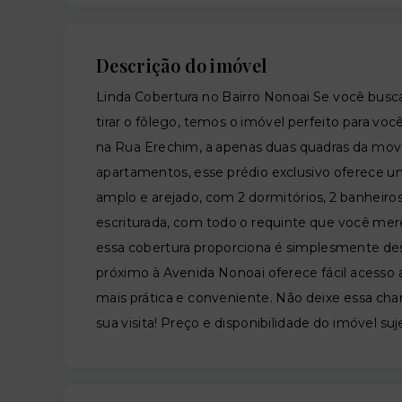
Descrição do imóvel
Linda Cobertura no Bairro Nonoai Se você busc
tirar o fôlego, temos o imóvel perfeito para voc
na Rua Erechim, a apenas duas quadras da mo
apartamentos, esse prédio exclusivo oferece 
amplo e arejado, com 2 dormitórios, 2 banhei
escriturada, com todo o requinte que você mere
essa cobertura proporciona é simplesmente desl
próximo à Avenida Nonoai oferece fácil acesso a
mais prática e conveniente. Não deixe essa cha
sua visita! Preço e disponibilidade do imóvel suj