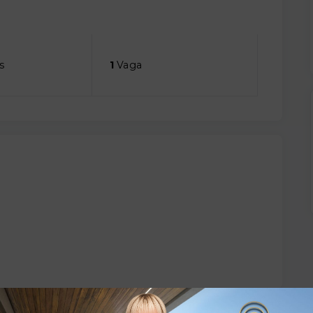
s
1
Vaga