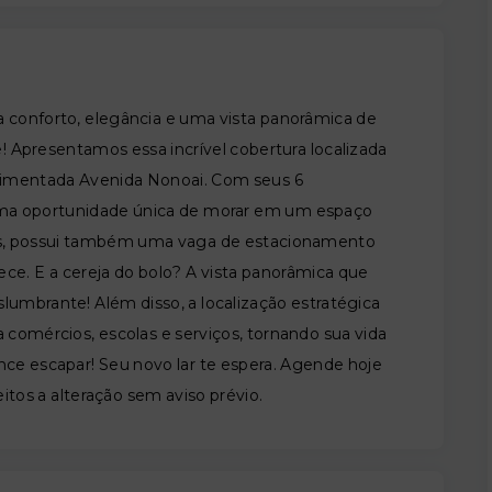
a conforto, elegância e uma vista panorâmica de
ê! Apresentamos essa incrível cobertura localizada
vimentada Avenida Nonoai. Com seus 6
uma oportunidade única de morar em um espaço
ros, possui também uma vaga de estacionamento
ce. E a cereja do bolo? A vista panorâmica que
umbrante! Além disso, a localização estratégica
 comércios, escolas e serviços, tornando sua vida
nce escapar! Seu novo lar te espera. Agende hoje
eitos a alteração sem aviso prévio.