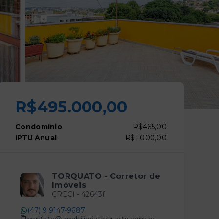
R$495.000,00
Condomínio
R$465,00
IPTU Anual
R$1.000,00
TORQUATO - Corretor de
Imóveis
CRECI -
42643f
(47) 9 9147-9687
contato@imobiliariatorquato.com.br