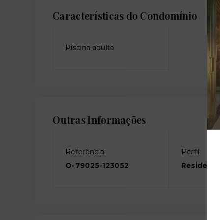
Características do Condomínio
Piscina adulto
Outras Informações
Referência:
Perfil:
O-79025-123052
Residenci