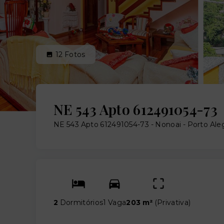
12
Fotos
NE 543 Apto 612491054-73
NE 543 Apto 612491054-73 -
Nonoai - Porto Ale
2
Dormitórios
1 Vaga
203 m²
(
Privativa
)