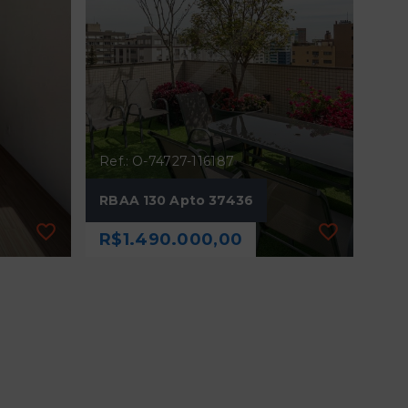
Ref.: O-74727-116187
RBAA 130 Apto 37436
R$1.490.000,00
Ref.: O-74727-116187
RBAA 130 Apto 37436
R$1.490.000,00
2 Dormitórios, sendo 1
Suíte