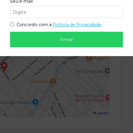
Seu e-mail
 90830-000
Concordo com a
Política de Privacidade
Enviar
Leaflet