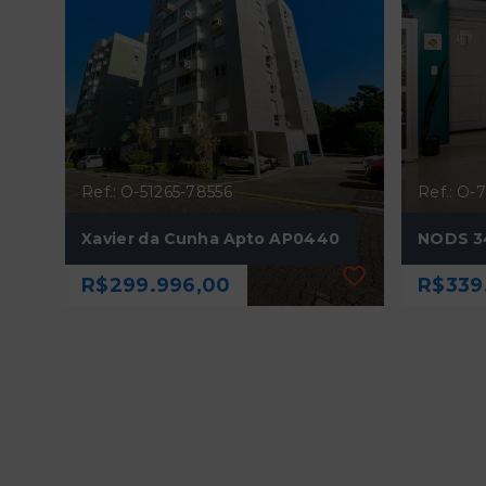
Ref.: O-51265-78556
Ref.: O-
Xavier da Cunha Apto AP0440
NODS 3
R$299.996,00
R$339
Ref.: O-51265-78556
Ref.: O-
Xavier da Cunha Apto AP0440
NODS 3
R$299.996,00
R$339
2 Dormitórios
2 Dor
1 Vaga
1 Vag