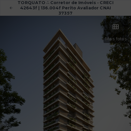
TORQUATO ∴ Corretor de Imóveis - CRECI
42643f | 136.004f Perito Avaliador CNAI
37357
Mais fotos