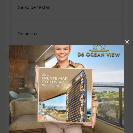
Salão de festas
Solarium
Outras Informações
Referência:
O-76456-120159
Perfil:
Residencial