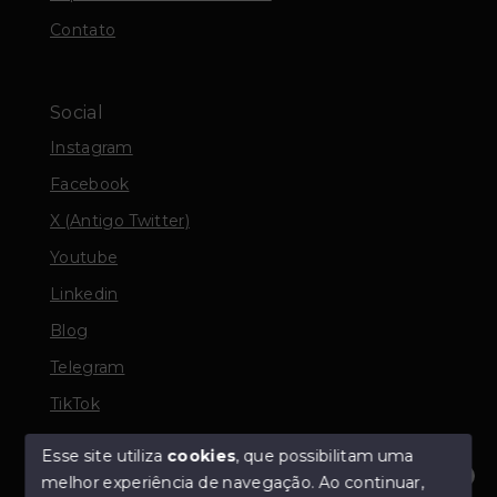
Contato
Social
Instagram
Facebook
X (Antigo Twitter)
Youtube
Linkedin
Blog
Telegram
TikTok
Esse site utiliza
cookies
, que possibilitam uma
melhor experiência de navegação.
Ao continuar,
© Copyright 2026 - TORQUATO ∴ Corretor de Imóveis