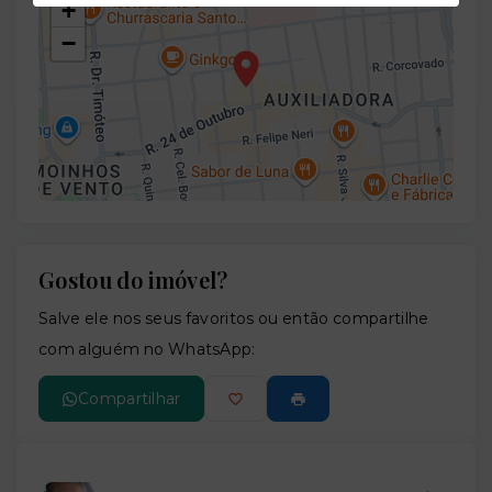
+
−
Gostou do imóvel?
Leaflet
Salve ele nos seus favoritos ou então compartilhe
com alguém no WhatsApp:
Compartilhar