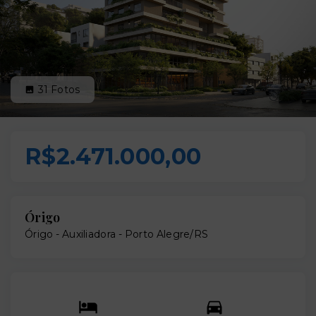
31
Fotos
R$2.471.000,00
Órigo
Órigo -
Auxiliadora - Porto Alegre/RS