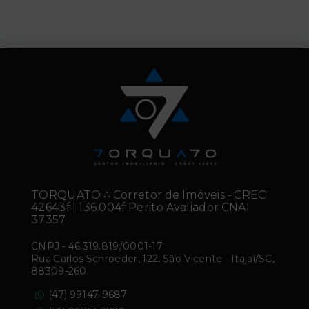
TORQUATO ∴ Corretor de Imóveis - CRECI
42643f | 136.004f Perito Avaliador CNAI
37357
CNPJ
-
46.319.819/0001-17
Rua Carlos Schroeder, 122, São Vicente - Itajaí/SC,
88309-260
(47) 99147-9687