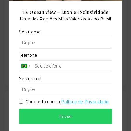
D6 Ocean View – Luxo e Exclusividade
Uma das Regiões Mais Valorizadas do Brasil
Situação:
Seu nome
Em construção
Telefone
Previsão de entrega:
30/06/2029
Seu e-mail
Localização
Concordo com a
Política de Privacidade
Rua Felipe Neri, 149 - Auxiliadora - Porto Alegre/RS
-
Enviar
90440-150