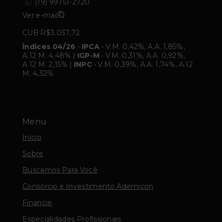
(19) 99751-2720
Ver e-mail
CUB R$3.037,72
Índices 04/26
-
IPCA
• V.M. 0,42%, A.A. 1,85%,
A.12 M. 4,48% |
IGP-M
• V.M. 0,31%, A.A. 0,92%,
A.12 M. 2,15% |
INPC
• V.M. 0,39%, A.A. 1,74%, A.12
M. 4,32%
Menu
Início
Sobre
Buscamos Para Você
Consórcio e Investimento Ademicon
Financie
Especialidades Profissionais