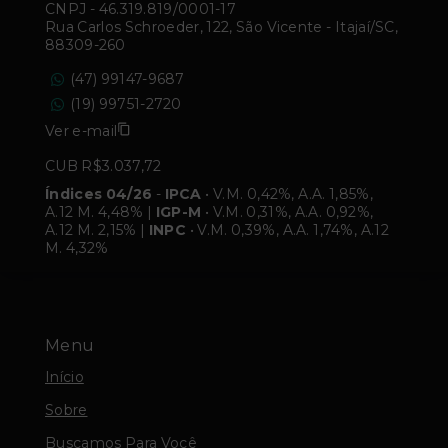
CNPJ
-
46.319.819/0001-17
Rua Carlos Schroeder, 122, São Vicente - Itajaí/SC,
88309-260
(47) 99147-9687
(19) 99751-2720
Ver e-mail
CUB R$3.037,72
Índices 04/26
-
IPCA
• V.M. 0,42%, A.A. 1,85%,
A.12 M. 4,48% |
IGP-M
• V.M. 0,31%, A.A. 0,92%,
A.12 M. 2,15% |
INPC
• V.M. 0,39%, A.A. 1,74%, A.12
M. 4,32%
Menu
Início
Sobre
Buscamos Para Você