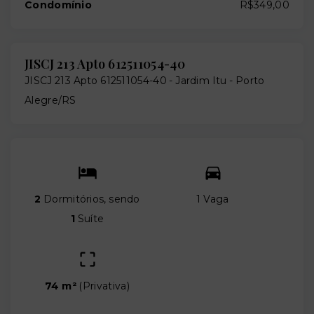
Condomínio
R$349,00
JISCJ 213 Apto 612511054-40
JISCJ 213 Apto 612511054-40 -
Jardim Itu - Porto
Alegre/RS
2
Dormitórios, sendo
1 Vaga
1
Suíte
74 m²
(
Privativa
)