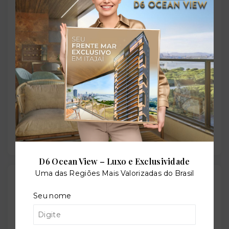
Rua Cruz Jobim, 213 - Jardim Itu - Porto Alegre/RS
-
91380-360
+
−
D6 Ocean View – Luxo e Exclusividade
Uma das Regiões Mais Valorizadas do Brasil
Gostou do imóvel?
Leaflet
Seu nome
Salve ele nos seus favoritos ou então compartilhe
com alguém no WhatsApp: