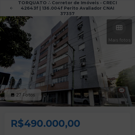
TORQUATO ∴ Corretor de Imóveis - CRECI
42643f | 136.004f Perito Avaliador CNAI
37357
Mais fotos
27
Fotos
R$490.000,00