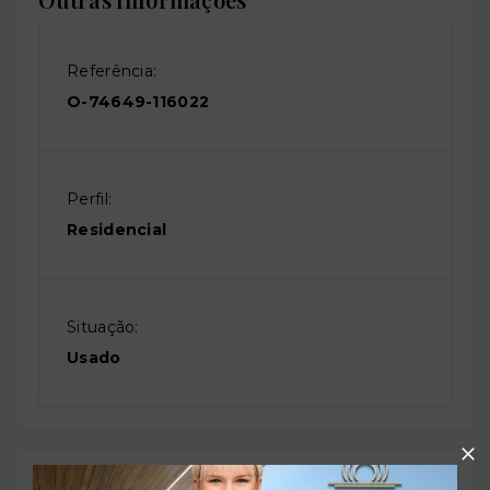
Referência:
O-74649-116022
Perfil:
Residencial
Situação:
Usado
Localização