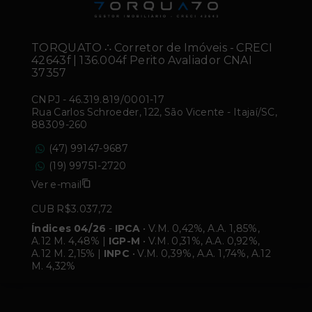
TORQUATO ∴ Corretor de Imóveis - CRECI
42643f | 136.004f Perito Avaliador CNAI
37357
CNPJ
-
46.319.819/0001-17
Rua Carlos Schroeder, 122, São Vicente - Itajaí/SC,
88309-260
(47) 99147-9687
(19) 99751-2720
Ver e-mail
CUB R$3.037,72
Índices 04/26
-
IPCA
• V.M. 0,42%, A.A. 1,85%,
A.12 M. 4,48% |
IGP-M
• V.M. 0,31%, A.A. 0,92%,
A.12 M. 2,15% |
INPC
• V.M. 0,39%, A.A. 1,74%, A.12
M. 4,32%