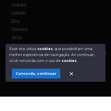
Youtube
Linkedin
Blog
Telegram
TikTok
Esse site utiliza
cookies
, que possibilitam uma
melhor experiência de navegação.
Ao continuar,
© Copyright 2026 - TORQUATO ∴ Corretor de Imóveis
Olá! Estamos disponíveis para te ajudar.
você concorda com o uso de
cookies
.
- CRECI 42643f | 136.004f Perito Avaliador CNAI 37357
- Todos os direitos reservados
Concordo, continuar
SITE PARA IMOBILIARIA
Início
Histórico
Favoritos