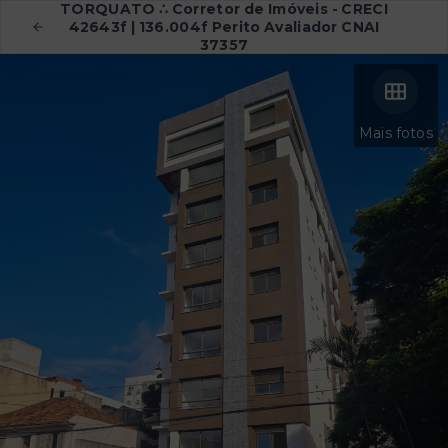
TORQUATO ∴ Corretor de Imóveis - CRECI
42643f | 136.004f Perito Avaliador CNAI
37357
Mais fotos