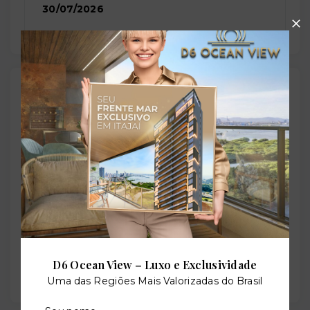
30/07/2026
Localização
Rua Coronel Feijó, 61 - Passo da Areia - Porto
Alegre/RS
- 90520-266
+
−
D6 Ocean View – Luxo e Exclusividade
Uma das Regiões Mais Valorizadas do Brasil