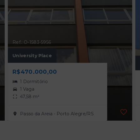
Ref.: O-1583-5956
University Place
R$470.000,00
1 Dormitório
1 Vaga
47,58 m²
Passo da Areia - Porto Alegre/RS