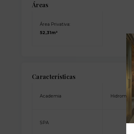
Áreas
Área Privativa:
52,31m²
Características
Academia
Hidromas
SPA