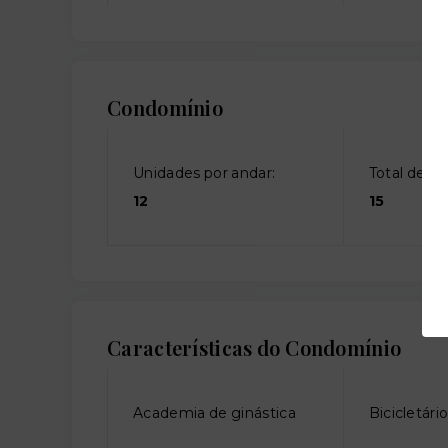
Condomínio
Unidades por andar:
Total de an
12
15
Características do Condomínio
Academia de ginástica
Bicicletári