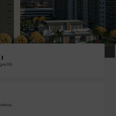
 1
egre/RS
vativa
)