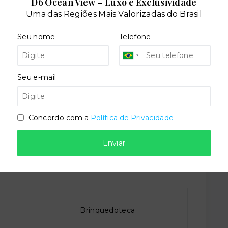
D6 Ocean View – Luxo e Exclusividade
Uma das Regiões Mais Valorizadas do Brasil
Seu nome
Telefone
Seu e-mail
dares:
Concordo com a
Política de Privacidade
Enviar
o
Brinquedoteca