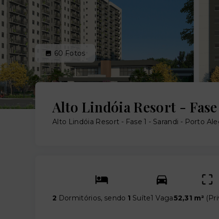
60
Fotos
Alto Lindóia Resort - Fase
Alto Lindóia Resort - Fase 1 -
Sarandi - Porto Al
2
Dormitórios, sendo
1
Suíte
1 Vaga
52,31 m²
(
Pri