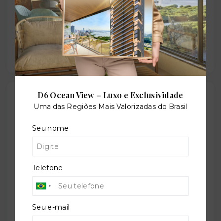
Previsão de entrega:
28/11/2027
D6 Ocean View – Luxo e Exclusividade
Localização
Uma das Regiões Mais Valorizadas do Brasil
Avenida Professor Oscar Pereira, 1698 - Glória -
Seu nome
Porto Alegre/RS
- 90660-132
+
−
Telefone
Seu e-mail