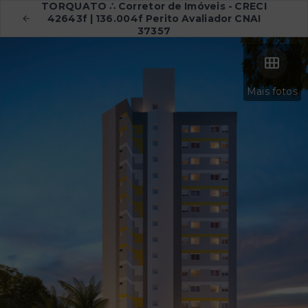
TORQUATO ∴ Corretor de Imóveis - CRECI
42643f | 136.004f Perito Avaliador CNAI
37357
Mais fotos