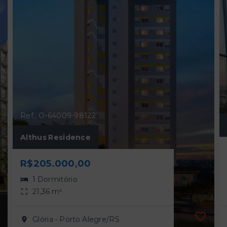
Ref.: O-64009-98122
Althus Residence
R$205.000,00
1 Dormitório
21,36 m²
Glória - Porto Alegre/RS