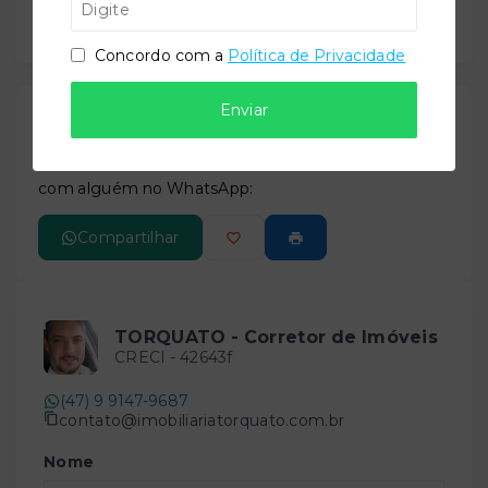
Concordo com a
Política de Privacidade
Enviar
Gostou do imóvel?
Leaflet
Salve ele nos seus favoritos ou então compartilhe
com alguém no WhatsApp:
Compartilhar
TORQUATO - Corretor de Imóveis
CRECI -
42643f
(47) 9 9147-9687
contato@imobiliariatorquato.com.br
Nome