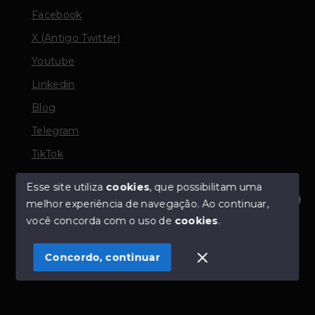
Facebook
X (Antigo Twitter)
Youtube
Linkedin
Blog
Telegram
TikTok
Esse site utiliza
cookies
, que possibilitam uma
melhor experiência de navegação.
Ao continuar,
© Copyright 2026 - TORQUATO ∴ Corretor de Imóveis
Olá! Estamos disponíveis para te ajudar.
você concorda com o uso de
cookies
.
- CRECI 42643f | 136.004f Perito Avaliador CNAI 37357
- Todos os direitos reservados
Concordo, continuar
SITE PARA IMOBILIARIA