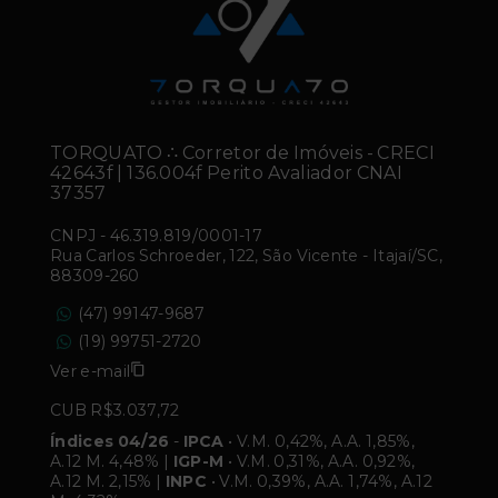
TORQUATO ∴ Corretor de Imóveis - CRECI
42643f | 136.004f Perito Avaliador CNAI
37357
CNPJ
-
46.319.819/0001-17
Rua Carlos Schroeder, 122, São Vicente - Itajaí/SC,
88309-260
(47) 99147-9687
(19) 99751-2720
Ver e-mail
CUB R$3.037,72
Índices 04/26
-
IPCA
• V.M. 0,42%, A.A. 1,85%,
A.12 M. 4,48% |
IGP-M
• V.M. 0,31%, A.A. 0,92%,
A.12 M. 2,15% |
INPC
• V.M. 0,39%, A.A. 1,74%, A.12