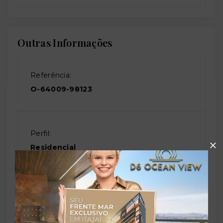
Outras Informações
Referência:
O-64009-98123
Perfil:
Residencial
Situação:
Em construção