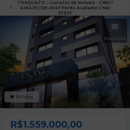
TORQUATO ∴ Corretor de Imóveis - CRECI
42643f | 136.004f Perito Avaliador CNAI
37357
Mais fotos
16
Fotos
R$1.559.000,00