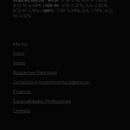
Índices 04/26
-
IPCA
• V.M. 0,42%, A.A. 1,85%,
A.12 M. 4,48% |
IGP-M
• V.M. 0,31%, A.A. 0,92%,
A.12 M. 2,15% |
INPC
• V.M. 0,39%, A.A. 1,74%, A.12
M. 4,32%
Menu
Início
Sobre
Buscamos Para Você
Consórcio e Investimento Ademicon
Financie
Especialidades Profissionais
Contato