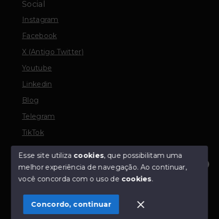
Social
Instagram
Facebook
X (Antigo Twitter)
Youtube
Linkedin
Blog
Telegram
TikTok
Esse site utiliza
cookies
, que possibilitam uma
melhor experiência de navegação.
Ao continuar,
© Copyright 2026 - TORQUATO ∴ Corretor de Imóveis
Olá! Estamos disponíveis para te ajudar.
você concorda com o uso de
cookies
.
- CRECI 42643f | 136.004f Perito Avaliador CNAI 37357
- Todos os direitos reservados
Concordo, continuar
SITE PARA IMOBILIARIA