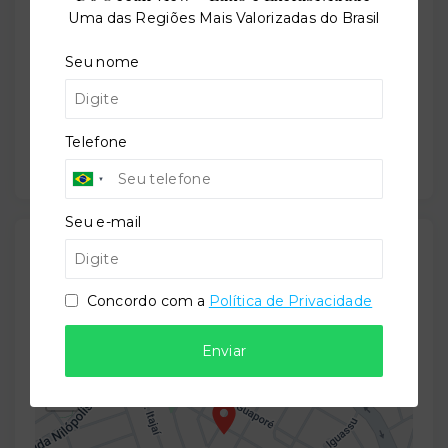
Em construção
Uma das Regiões Mais Valorizadas do Brasil
Seu nome
Previsão de entrega:
30/12/2026
Telefone
Seu e-mail
Localização
Avenida Encantado, 148 - Petrópolis - Porto
Concordo com a
Política de Privacidade
Alegre/RS
- 90470-420
Enviar
+
−