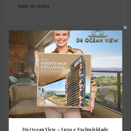
Salão de festas
Outras Informações
Referência:
O-59450-90663
Perfil:
Residencial
Situação:
D6 Ocean View – Luxo e Exclusividade