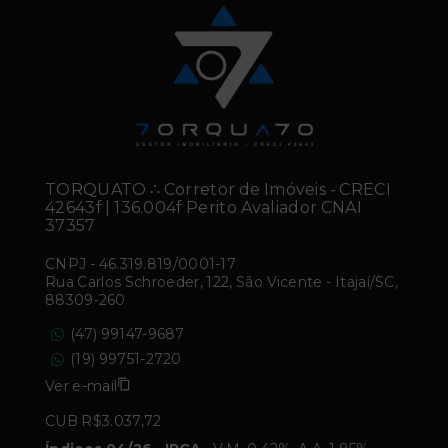
TORQUATO ∴ Corretor de Imóveis - CRECI
42643f | 136.004f Perito Avaliador CNAI
37357
CNPJ
-
46.319.819/0001-17
Rua Carlos Schroeder, 122, São Vicente - Itajaí/SC,
88309-260
(47) 99147-9687
(19) 99751-2720
Ver e-mail
CUB R$3.037,72