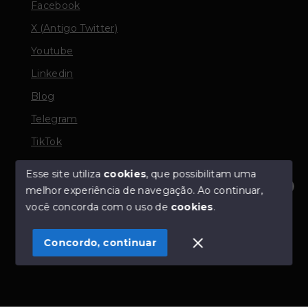
Facebook
X (Antigo Twitter)
Youtube
Linkedin
Blog
Telegram
TikTok
Esse site utiliza
cookies
, que possibilitam uma
melhor experiência de navegação.
Ao continuar,
© Copyright 2026 - TORQUATO ∴ Corretor de Imóveis
Olá! Estamos disponíveis para te ajudar.
você concorda com o uso de
cookies
.
- CRECI 42643f | 136.004f Perito Avaliador CNAI 37357
- Todos os direitos reservados
Concordo, continuar
SITE PARA IMOBILIARIA