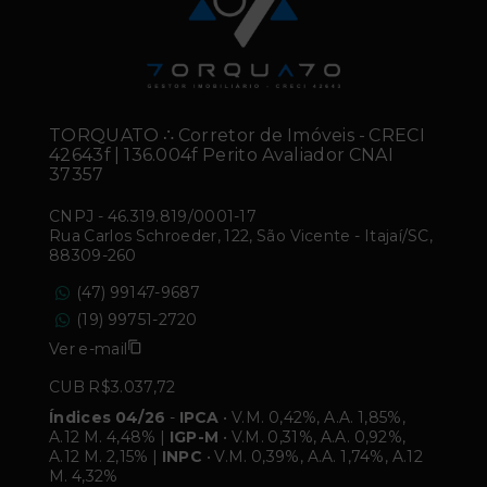
TORQUATO ∴ Corretor de Imóveis - CRECI
42643f | 136.004f Perito Avaliador CNAI
37357
CNPJ
-
46.319.819/0001-17
Rua Carlos Schroeder, 122, São Vicente - Itajaí/SC,
88309-260
(47) 99147-9687
(19) 99751-2720
Ver e-mail
CUB R$3.037,72
Índices 04/26
-
IPCA
• V.M. 0,42%, A.A. 1,85%,
A.12 M. 4,48% |
IGP-M
• V.M. 0,31%, A.A. 0,92%,
A.12 M. 2,15% |
INPC
• V.M. 0,39%, A.A. 1,74%, A.12
M. 4,32%