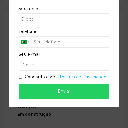
Seu nome
Outras Informações
Telefone
Referência:
O-54491-83648
Seu e-mail
Perfil:
Concordo com a
Política de Privacidade
Residencial
Enviar
Situação:
Em construção