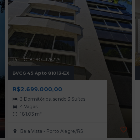
Ref.: O-80901-126229
BVCG 45 Apto 81013-EX
R$2.699.000,00
3 Dormitórios, sendo 3 Suítes
4 Vagas
181,03 m²
Bela Vista - Porto Alegre/RS