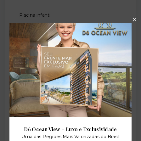
Piscina infantil
Playground
Salão de festas
Sauna
Solarium
D6 Ocean View – Luxo e Exclusividade
Uma das Regiões Mais Valorizadas do Brasil