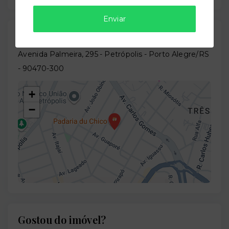
Enviar
Localização
Avenida Palmeira, 295 - Petrópolis - Porto Alegre/RS
- 90470-300
+
−
Gostou do imóvel?
Leaflet