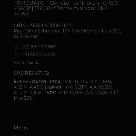
TORQUATO ∴ Corretor de Imóveis - CRECI
42643f | 136.004f Perito Avaliador CNAI
37357
CNPJ
-
46.319.819/0001-17
Rua Carlos Schroeder, 122, São Vicente - Itajaí/SC,
88309-260
(47) 99147-9687
(19) 99751-2720
Ver e-mail
CUB R$3.037,72
Índices 04/26
-
IPCA
• V.M. 0,42%, A.A. 1,85%,
A.12 M. 4,48% |
IGP-M
• V.M. 0,31%, A.A. 0,92%,
A.12 M. 2,15% |
INPC
• V.M. 0,39%, A.A. 1,74%, A.12
M. 4,32%
Menu