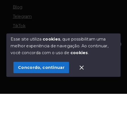
Blog
Telegram
TikTok
Esse site utiliza
cookies
, que possibilitam uma
melhor experiência de navegação.
Ao continuar,
© Copyright 2026 - TORQUATO ∴ Corretor de Imóveis
Olá! Estamos disponíveis para te ajudar.
você concorda com o uso de
cookies
.
- CRECI 42643f | 136.004f Perito Avaliador CNAI 37357
- Todos os direitos reservados
Concordo, continuar
SITE PARA IMOBILIARIA
Início
Histórico
Favoritos