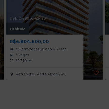
Ref.: O-39903-62460
Orbitale
R$6.804.600,00
3 Dormitórios, sendo 3 Suítes
3 Vagas
397,10 m²
Petrópolis - Porto Alegre/RS