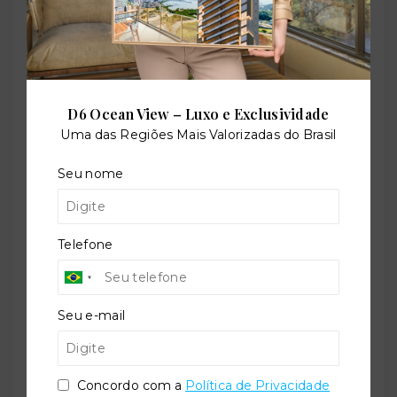
Referência:
O-46608-71782
D6 Ocean View – Luxo e Exclusividade
Perfil:
Uma das Regiões Mais Valorizadas do Brasil
Residencial
Seu nome
Situação:
Telefone
Em construção
Seu e-mail
Previsão de entrega:
31/10/2026
Concordo com a
Política de Privacidade