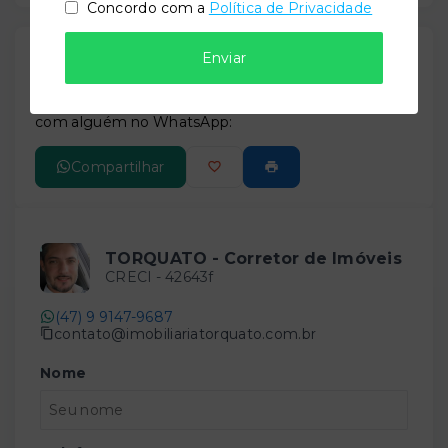
Concordo com a
Política de Privacidade
Gostou do imóvel?
Enviar
Leaflet
Salve ele nos seus favoritos ou então compartilhe
com alguém no WhatsApp:
Compartilhar
TORQUATO - Corretor de Imóveis
CRECI -
42643f
(47) 9 9147-9687
contato@imobiliariatorquato.com.br
Nome