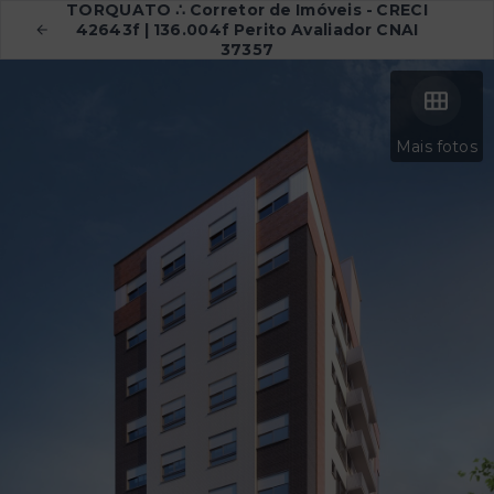
TORQUATO ∴ Corretor de Imóveis - CRECI
42643f | 136.004f Perito Avaliador CNAI
37357
Mais fotos