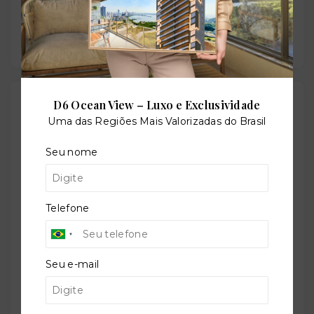
Situação:
Novo
Localização
D6 Ocean View – Luxo e Exclusividade
Uma das Regiões Mais Valorizadas do Brasil
Rua Fernando Cortez, 222 - Cristo Redentor - Porto
Alegre/RS
- 91350-270
Seu nome
+
−
Telefone
Seu e-mail