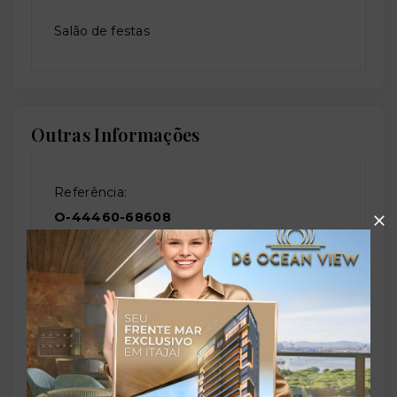
Salão de festas
Outras Informações
Referência:
O-44460-68608
Perfil:
Residencial