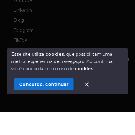
Youtube
Linkedin
Blog
Telegram
TikTok
Esse site utiliza
cookies
, que possibilitam uma
melhor experiência de navegação.
Ao continuar,
© Copyright 2026 - TORQUATO ∴ Corretor de Imóveis
Olá! Estamos disponíveis para te ajudar.
você concorda com o uso de
cookies
.
- CRECI 42643f | 136.004f Perito Avaliador CNAI 37357
- Todos os direitos reservados
Concordo, continuar
SITE PARA IMOBILIARIA
Início
Histórico
Favoritos