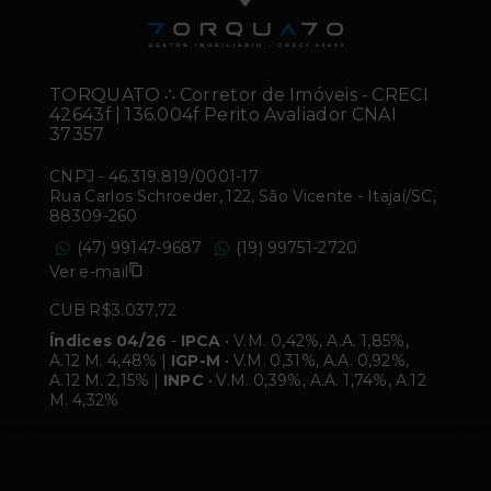
TORQUATO ∴ Corretor de Imóveis - CRECI
42643f | 136.004f Perito Avaliador CNAI
37357
CNPJ
-
46.319.819/0001-17
Rua Carlos Schroeder, 122, São Vicente - Itajaí/SC,
88309-260
(47) 99147-9687
(19) 99751-2720
Ver e-mail
CUB R$3.037,72
Índices 04/26
-
IPCA
• V.M. 0,42%, A.A. 1,85%,
A.12 M. 4,48% |
IGP-M
• V.M. 0,31%, A.A. 0,92%,
A.12 M. 2,15% |
INPC
• V.M. 0,39%, A.A. 1,74%, A.12
M. 4,32%