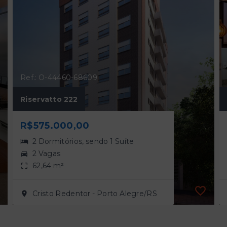
Ref.: O-44460-68609
Riservatto 222
R$575.000,00
2 Dormitórios, sendo 1 Suíte
2 Vagas
62,64 m²
Cristo Redentor - Porto Alegre/RS