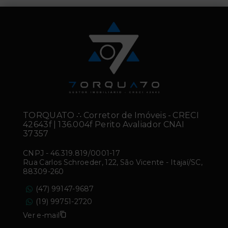
TORQUATO ∴ Corretor de Imóveis - CRECI
42643f | 136.004f Perito Avaliador CNAI
37357
CNPJ
-
46.319.819/0001-17
Rua Carlos Schroeder, 122, São Vicente - Itajaí/SC,
88309-260
(47) 99147-9687
(19) 99751-2720
Ver e-mail