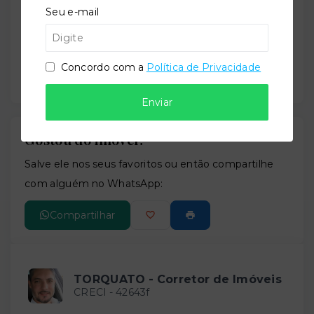
Seu e-mail
Concordo com a
Política de Privacidade
Enviar
Gostou do imóvel?
Leaflet
Salve ele nos seus favoritos ou então compartilhe
com alguém no WhatsApp:
Compartilhar
TORQUATO - Corretor de Imóveis
CRECI -
42643f