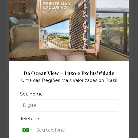
Situação:
Em construção
Previsão de entrega:
30/08/2026
D6 Ocean View – Luxo e Exclusividade
Uma das Regiões Mais Valorizadas do Brasil
Localização
Seu nome
Rua Santo Inácio, 164 - Moinhos de Vento - Porto
Alegre/RS
- 90570-150
Telefone
+
−