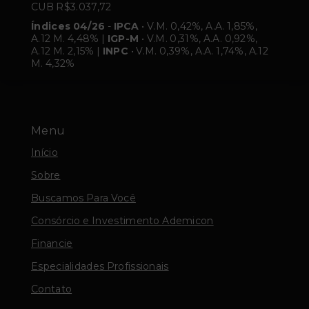
CUB R$3.037,72
Índices 04/26
-
IPCA
• V.M. 0,42%, A.A. 1,85%,
A.12 M. 4,48% |
IGP-M
• V.M. 0,31%, A.A. 0,92%,
A.12 M. 2,15% |
INPC
• V.M. 0,39%, A.A. 1,74%, A.12
M. 4,32%
Menu
Início
Sobre
Buscamos Para Você
Consórcio e Investimento Ademicon
Financie
Especialidades Profissionais
Contato