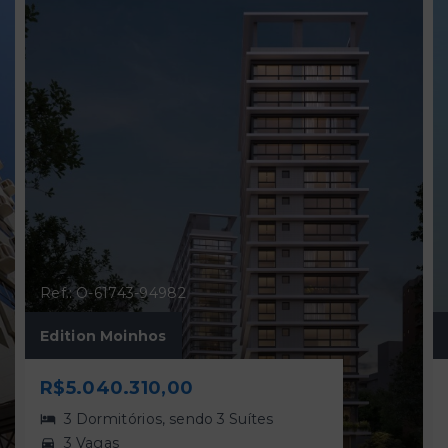
Ref.: O-61743-94982
Edition Moinhos
R$5.040.310,00
3 Dormitórios, sendo 3 Suítes
3 Vagas