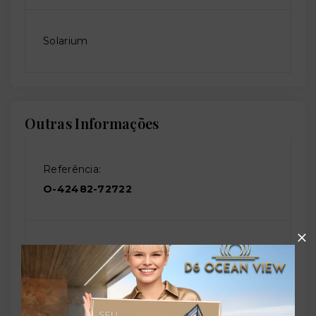
Solarium
Outras Informações
Referência:
O-42482-72722
Perfil:
Residencial