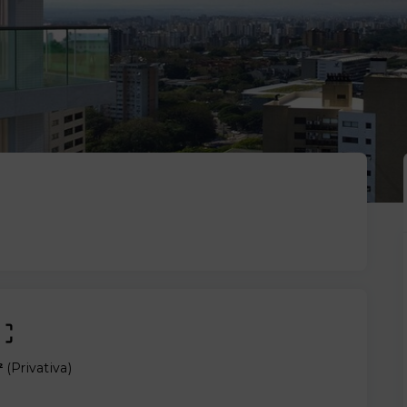
²
(
Privativa
)