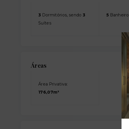
3
Dormitórios, sendo
3
5
Banheiro
Suítes
Áreas
Área Privativa:
176,07m²