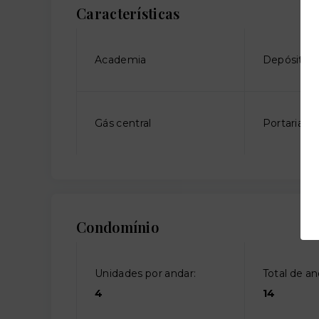
Características
Academia
Depósito
Gás central
Portaria
Condomínio
Unidades por andar:
Total de an
4
14