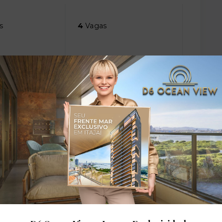
s
4
Vagas