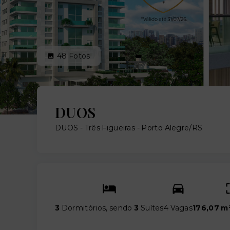
48
Fotos
DUOS
DUOS -
Três Figueiras - Porto Alegre/RS
3
Dormitórios, sendo
3
Suítes
4 Vagas
176,07 m