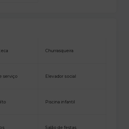
teca
Churrasqueira
e serviço
Elevador social
lto
Piscina infantil
gos
Salão de festas