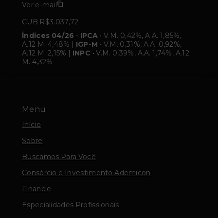
Ver e-mail
CUB R$3.037,72
Índices 04/26
-
IPCA
• V.M. 0,42%, A.A. 1,85%,
A.12 M. 4,48% |
IGP-M
• V.M. 0,31%, A.A. 0,92%,
A.12 M. 2,15% |
INPC
• V.M. 0,39%, A.A. 1,74%, A.12
M. 4,32%
Menu
Início
Sobre
Buscamos Para Você
Consórcio e Investimento Ademicon
Financie
Especialidades Profissionais