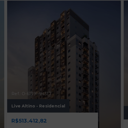
Ref.: O-61391-94317
Live Altino - Residencial
R$513.412,82