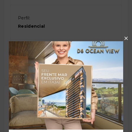
Perfil:
Residencial
Situação:
Usado
Localização
Rua Armênia, 6210138 - Presidente Altino -
Osasco/SP
- 06210-138
+