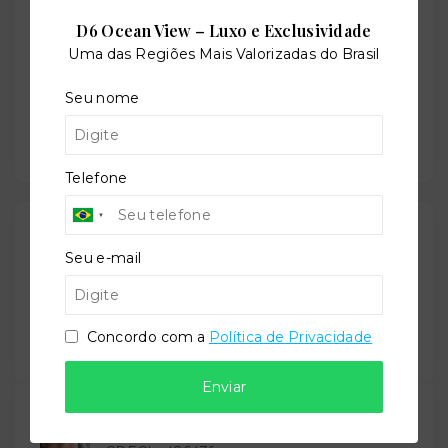
−
D6 Ocean View – Luxo e Exclusividade
Uma das Regiões Mais Valorizadas do Brasil
Seu nome
Telefone
Gostou do imóvel?
Leaflet
Seu e-mail
Salve ele nos seus favoritos ou então compartilhe
com alguém no WhatsApp:
Concordo com a
Política de Privacidade
Compartilhar
Enviar
TORQUATO - Corretor de Imóveis