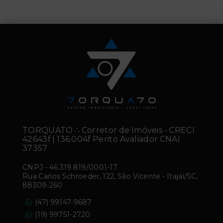
TORQUATO ∴ Corretor de Imóveis - CRECI
42643f | 136.004f Perito Avaliador CNAI
37357
CNPJ
-
46.319.819/0001-17
Rua Carlos Schroeder, 122, São Vicente - Itajaí/SC,
88309-260
(47) 99147-9687
(19) 99751-2720