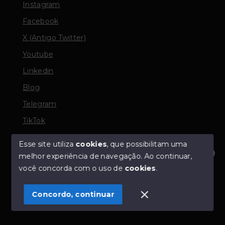
Instagram
Facebook
X (Antigo Twitter)
Youtube
Linkedin
Blog
Telegram
TikTok
Esse site utiliza
cookies
, que possibilitam uma
melhor experiência de navegação.
Ao continuar,
© Copyright 2026 - TORQUATO ∴ Corretor de Imóveis
Olá! Estamos disponíveis para te ajudar.
você concorda com o uso de
cookies
.
- CRECI 42643f | 136.004f Perito Avaliador CNAI 37357
- Todos os direitos reservados
Concordo, continuar
SITE PARA IMOBILIARIA