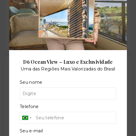
Previsão de entrega:
31/07/2028
D6 Ocean View – Luxo e Exclusividade
Localização
Uma das Regiões Mais Valorizadas do Brasil
Avenida Rui Barbosa, 252 - São Francisco - Niterói/RJ
Seu nome
- 24360-440
+
Telefone
−
Seu e-mail