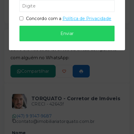
Concordo com a
Política de Privacidade
Enviar
Gostou do imóvel?
Leaflet
Salve ele nos seus favoritos ou então compartilhe
com alguém no WhatsApp:
Compartilhar
TORQUATO - Corretor de Imóveis
CRECI -
42643f
(47) 9 9147-9687
contato@imobiliariatorquato.com.br
Nome