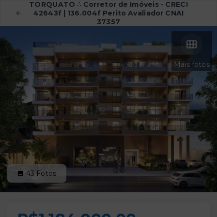
TORQUATO ∴ Corretor de Imóveis - CRECI
42643f | 136.004f Perito Avaliador CNAI
37357
Mais fotos
43
Fotos