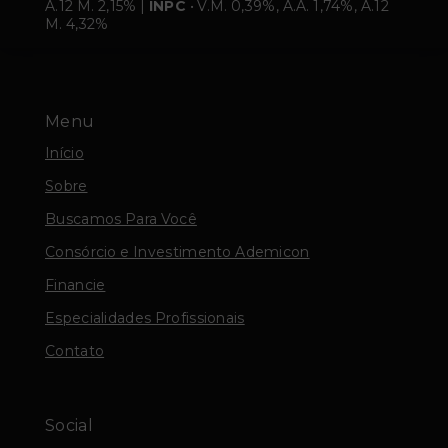
A.12 M. 2,15% |
INPC
• V.M. 0,39%, A.A. 1,74%, A.12
M. 4,32%
Menu
Início
Sobre
Buscamos Para Você
Consórcio e Investimento Ademicon
Financie
Especialidades Profissionais
Contato
Social