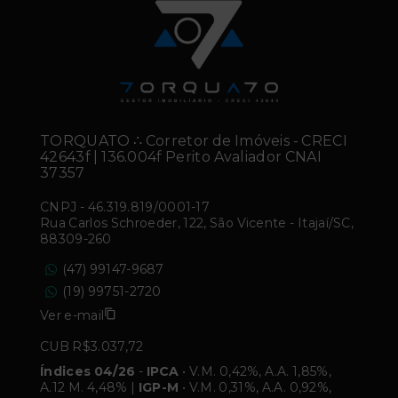
TORQUATO ∴ Corretor de Imóveis - CRECI
42643f | 136.004f Perito Avaliador CNAI
37357
CNPJ
-
46.319.819/0001-17
Rua Carlos Schroeder, 122, São Vicente - Itajaí/SC,
88309-260
(47) 99147-9687
(19) 99751-2720
Ver e-mail
CUB R$3.037,72
Índices 04/26
-
IPCA
• V.M. 0,42%, A.A. 1,85%,
A.12 M. 4,48% |
IGP-M
• V.M. 0,31%, A.A. 0,92%,