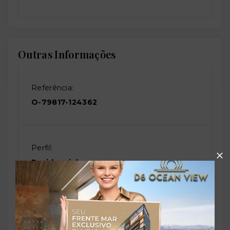
Outras Informações
Referência:
O-79817-124362
Perfil:
Residencial
Situação:
Em construção