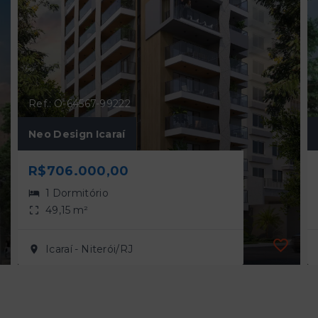
Ref.: O-64567-99222
Neo Design Icaraí
R$706.000,00
1 Dormitório
49,15 m²
Icaraí - Niterói/RJ