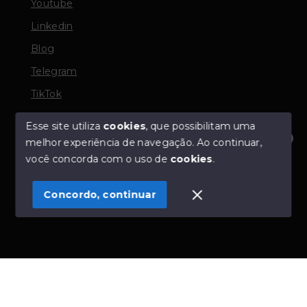
Youtube
Linkedin
Blog
Telegram
TikTok
Esse site utiliza
cookies
, que possibilitam uma
melhor experiência de navegação.
Ao continuar,
© Copyright 2026 - TORQUATO ∴ Corretor de Imóveis
Olá! Estamos disponíveis para te ajudar.
você concorda com o uso de
cookies
.
- CRECI 42643f | 136.004f Perito Avaliador CNAI 37357
- Todos os direitos reservados
Concordo, continuar
SITE PARA IMOBILIARIA
Início
Histórico
Favoritos