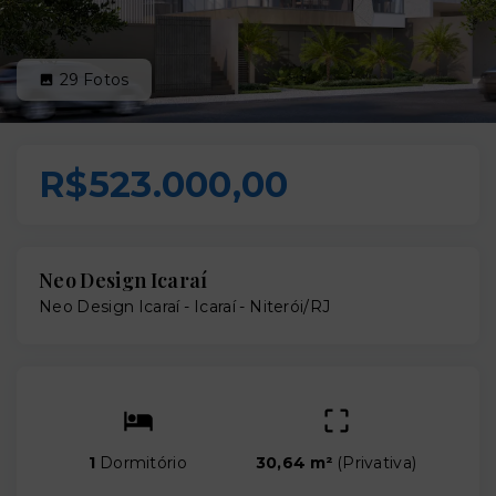
29
Fotos
R$523.000,00
Neo Design Icaraí
Neo Design Icaraí -
Icaraí - Niterói/RJ
1
Dormitório
30,64 m²
(
Privativa
)