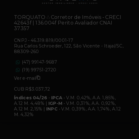
TORQUATO ∴ Corretor de Imóveis - CRECI
42643f | 136.004f Perito Avaliador CNAI
37357
CNPJ
-
46.319.819/0001-17
Rua Carlos Schroeder, 122, São Vicente - Itajaí/SC,
88309-260
(47) 99147-9687
(19) 99751-2720
Ver e-mail
CUB R$3.037,72
Índices 04/26
-
IPCA
• V.M. 0,42%, A.A. 1,85%,
A.12 M. 4,48% |
IGP-M
• V.M. 0,31%, A.A. 0,92%,
A.12 M. 2,15% |
INPC
• V.M. 0,39%, A.A. 1,74%, A.12
M. 4,32%