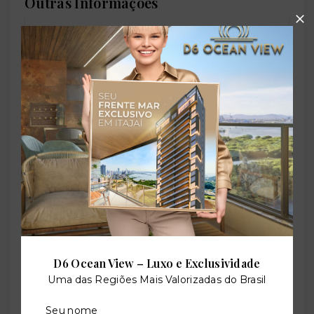
Outras Informações
Referência:
O-64567-99221
Perfil:
Residencial
Situação:
Em construção
D6 Ocean View – Luxo e Exclusividade
Uma das Regiões Mais Valorizadas do Brasil
Previsão de entrega:
Seu nome