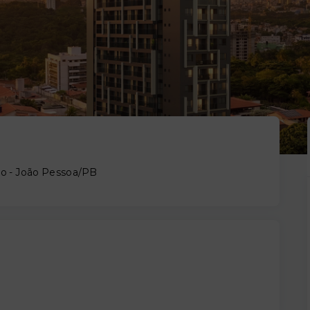
co - João Pessoa/PB