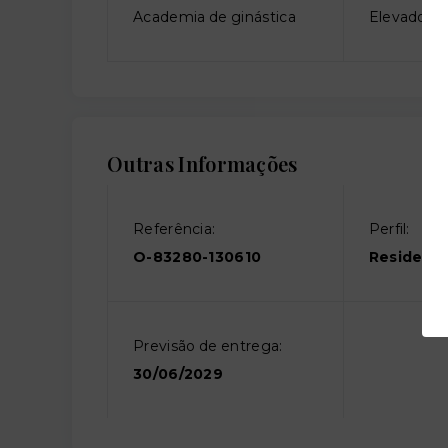
Academia de ginástica
Elevador so
Outras Informações
Referência:
Perfil:
O-83280-130610
Residenci
Previsão de entrega:
30/06/2029