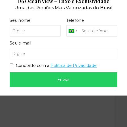
D6 Ocean View – Luxo e Exclusividade
cial
Salão de festas
Uma das Regiões Mais Valorizadas do Brasil
Seu nome
Telefone
Seu e-mail
Situação:
Concordo com a
Política de Privacidade
al
Em construção
Enviar