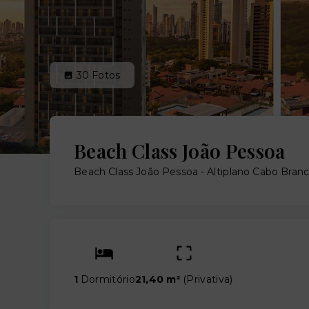
30
Fotos
Beach Class João Pessoa
Beach Class João Pessoa -
Altiplano Cabo Bran
1
Dormitório
21,40 m²
(
Privativa
)