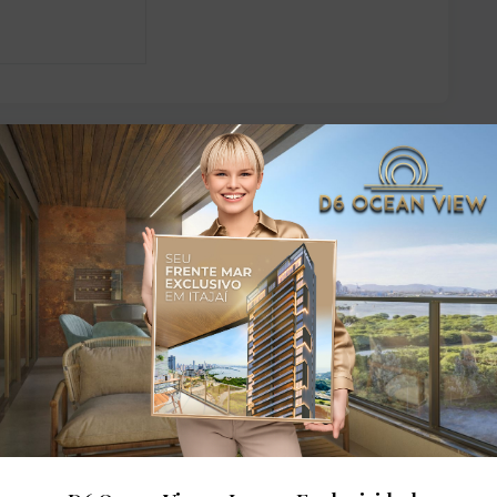
dares: