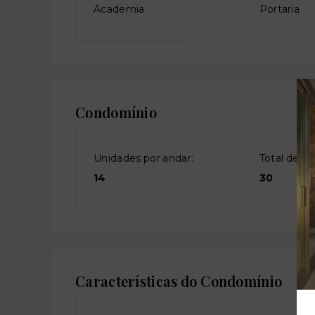
Academia
Portaria
Condomínio
Unidades por andar:
Total de an
14
30
Características do Condomínio