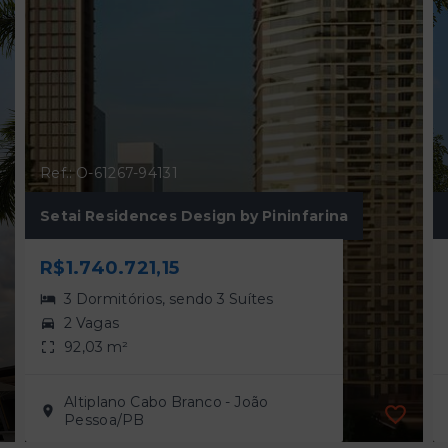
Ref.: O-61267-94131
Setai Residences Design by Pininfarina
R$1.740.721,15
3 Dormitórios, sendo 3 Suítes
2 Vagas
92,03 m²
Altiplano Cabo Branco - João
Pessoa/PB