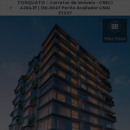
TORQUATO ∴ Corretor de Imóveis - CRECI
42643f | 136.004f Perito Avaliador CNAI
37357
Mais fotos