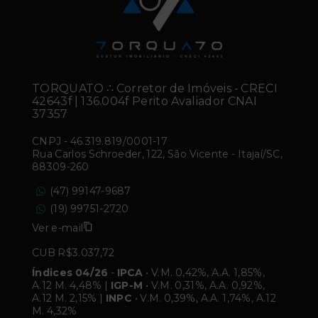
TORQUATO ∴ Corretor de Imóveis - CRECI
42643f | 136.004f Perito Avaliador CNAI
37357
CNPJ
-
46.319.819/0001-17
Rua Carlos Schroeder, 122, São Vicente - Itajaí/SC,
88309-260
(47) 99147-9687
(19) 99751-2720
Ver e-mail
CUB R$3.037,72
Índices 04/26
-
IPCA
• V.M. 0,42%, A.A. 1,85%,
A.12 M. 4,48% |
IGP-M
• V.M. 0,31%, A.A. 0,92%,
A.12 M. 2,15% |
INPC
• V.M. 0,39%, A.A. 1,74%, A.12
M. 4,32%