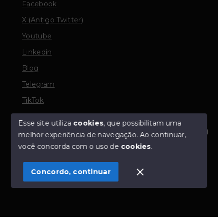
Facebook
X (Antigo Twitter)
Youtube
Linkedin
Blog
Telegram
TikTok
Esse site utiliza
cookies
, que possibilitam uma
melhor experiência de navegação.
Ao continuar,
© Copyright 2026 - TORQUATO ∴ Corretor de Imóveis
Olá! Estamos disponíveis para te ajudar.
você concorda com o uso de
cookies
.
- CRECI 42643f | 136.004f Perito Avaliador CNAI 37357
- Todos os direitos reservados
Concordo, continuar
SITE PARA IMOBILIARIA