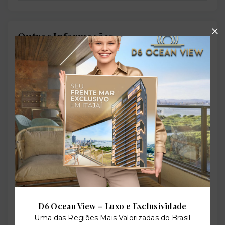
Outras Informações
Referência:
O-81673-127592
Perfil:
Residencial
Situação:
Em construção
D6 Ocean View – Luxo e Exclusividade
Uma das Regiões Mais Valorizadas do Brasil