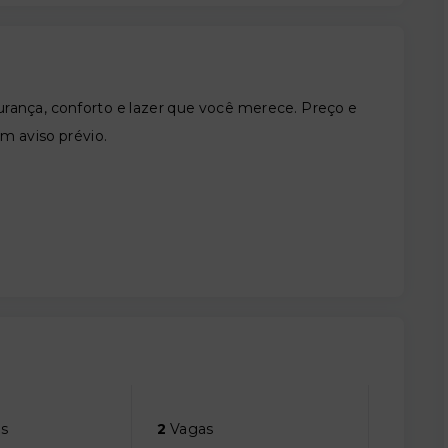
nça, conforto e lazer que você merece. Preço e
em aviso prévio.
s
2
Vagas