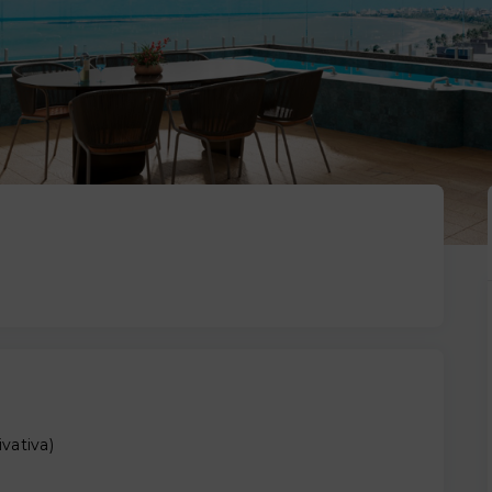
ivativa
)