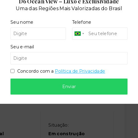
D6 Ocean View – Luxo e Exclusividade
ira
Elevador social
Uma das Regiões Mais Valorizadas do Brasil
Seu nome
Telefone
lto
Playground
Seu e-mail
Concordo com a
Política de Privacidade
Enviar
Situação:
al
Em construção