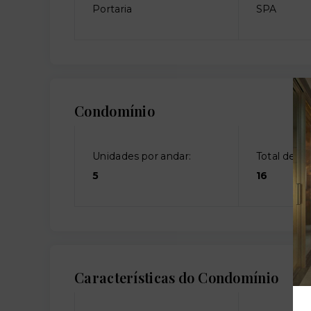
Portaria
SPA
Condomínio
Unidades por andar:
Total de an
5
16
Características do Condomínio