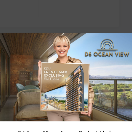
dares: