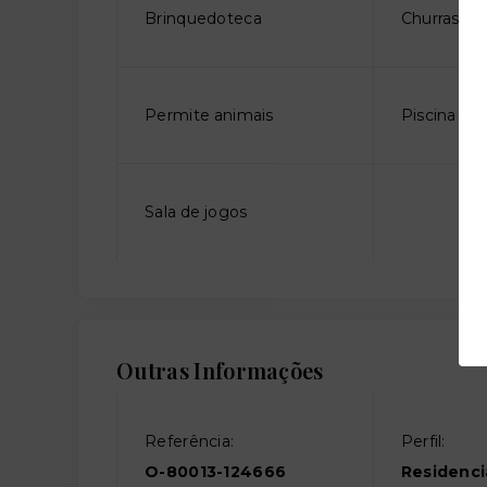
Brinquedoteca
Churrasque
Permite animais
Piscina adu
Sala de jogos
Outras Informações
Referência:
Perfil:
O-80013-124666
Residenci