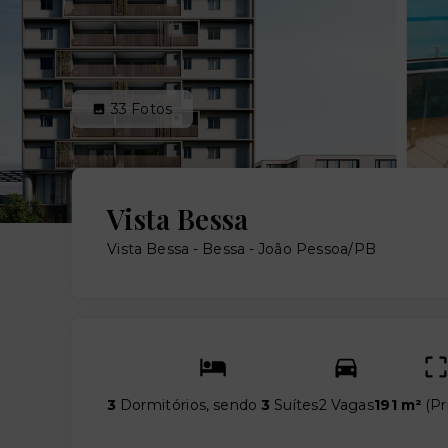
33
Fotos
Vista Bessa
Vista Bessa -
Bessa - João Pessoa/PB
3
Dormitórios, sendo
3
Suítes
2 Vagas
191 m²
(
Pr