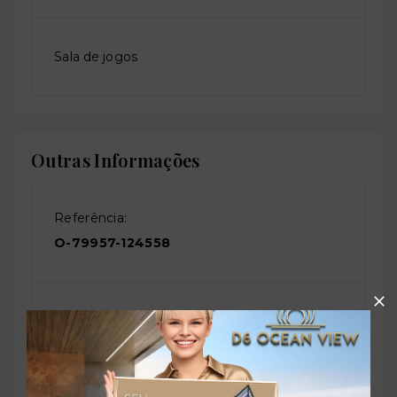
Sala de jogos
Outras Informações
Referência:
O-79957-124558
Perfil:
Residencial