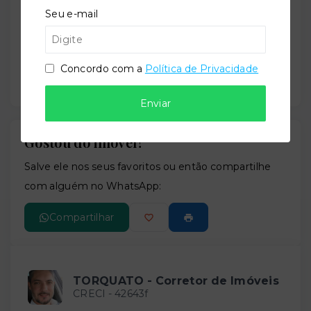
Seu e-mail
Concordo com a
Política de Privacidade
Enviar
Gostou do imóvel?
Leaflet
Salve ele nos seus favoritos ou então compartilhe
com alguém no WhatsApp:
Compartilhar
TORQUATO - Corretor de Imóveis
CRECI -
42643f