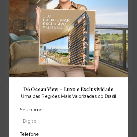
Pessoa/PB
- 58035-030
+
−
D6 Ocean View – Luxo e Exclusividade
Gostou do imóvel?
Uma das Regiões Mais Valorizadas do Brasil
Leaflet
Salve ele nos seus favoritos ou então compartilhe
Seu nome
com alguém no WhatsApp:
Compartilhar
Telefone