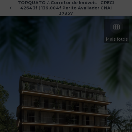
TORQUATO ∴ Corretor de Imóveis - CRECI
42643f | 136.004f Perito Avaliador CNAI
37357
Mais fotos