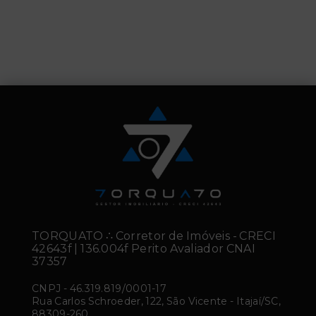
TORQUATO ∴ Corretor de Imóveis - CRECI
42643f | 136.004f Perito Avaliador CNAI
37357
CNPJ
-
46.319.819/0001-17
Rua Carlos Schroeder, 122, São Vicente - Itajaí/SC,
88309-260