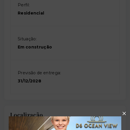
Perfil:
Residencial
Situação:
Em construção
Previsão de entrega:
31/12/2028
Localização
Avenida Presidente Afonso Pena, 176 - Bessa - João