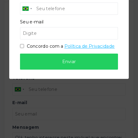
TORQUATO - Corretor de Imóveis
Seu e-mail
CRECI -
42643f
(47) 9 9147-9687
contato@imobiliariatorquato.com.br
Concordo com a
Política de Privacidade
Nome
Enviar
Telefone
E-mail
Mensagem