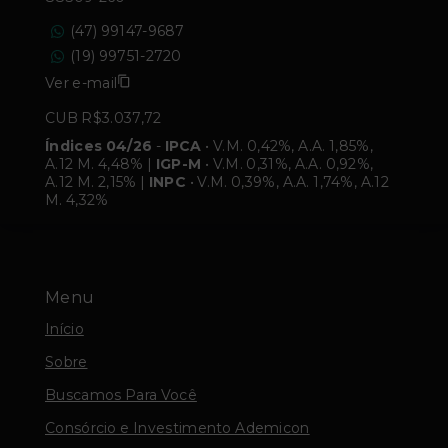
(47) 99147-9687
(19) 99751-2720
Ver e-mail
CUB R$3.037,72
Índices 04/26
-
IPCA
• V.M. 0,42%, A.A. 1,85%,
A.12 M. 4,48% |
IGP-M
• V.M. 0,31%, A.A. 0,92%,
A.12 M. 2,15% |
INPC
• V.M. 0,39%, A.A. 1,74%, A.12
M. 4,32%
Menu
Início
Sobre
Buscamos Para Você
Consórcio e Investimento Ademicon