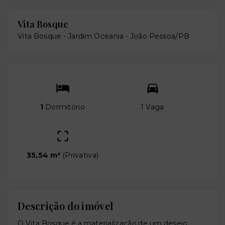
Vita Bosque
Vita Bosque -
Jardim Oceania - João Pessoa/PB
1
Dormitório
1 Vaga
35,54 m²
(
Privativa
)
Descrição do imóvel
O Vita Bosque é a materialização de um desejo