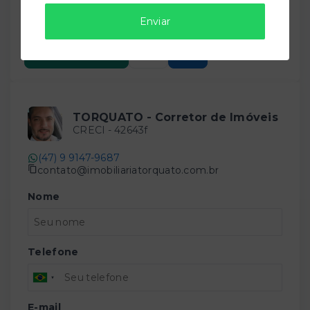
Salve ele nos seus favoritos ou então compartilhe
Enviar
com alguém no WhatsApp:
Compartilhar
TORQUATO - Corretor de Imóveis
CRECI -
42643f
(47) 9 9147-9687
contato@imobiliariatorquato.com.br
Nome
Telefone
E-mail