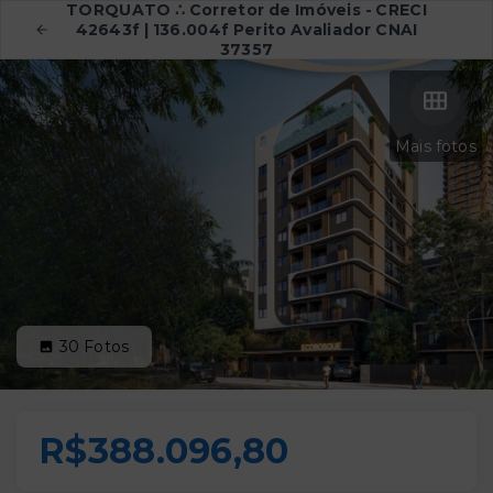
TORQUATO ∴ Corretor de Imóveis - CRECI
42643f | 136.004f Perito Avaliador CNAI
37357
Mais fotos
30
Fotos
R$388.096,80