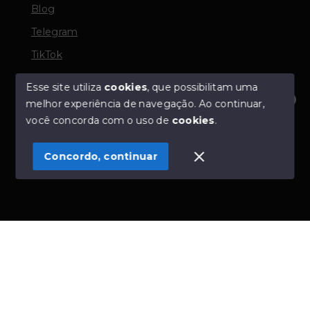
Blog
Telegram
TikTok
Esse site utiliza
cookies
, que possibilitam uma
melhor experiência de navegação.
Ao continuar,
© Copyright 2026 - TORQUATO ∴ Corretor de Imóveis
Olá! Estamos disponíveis para te ajudar.
você concorda com o uso de
cookies
.
- CRECI 42643f | 136.004f Perito Avaliador CNAI 37357
- Todos os direitos reservados
Concordo, continuar
SITE PARA IMOBILIARIA
Início
Histórico
Favoritos