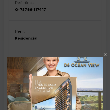
Referência:
O-75786-117417
Perfil:
Residencial
Situação:
Em construção
Previsão de entrega:
31/12/2028