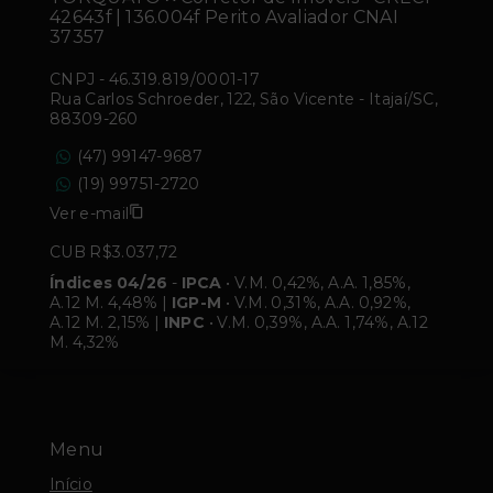
42643f | 136.004f Perito Avaliador CNAI
37357
CNPJ
-
46.319.819/0001-17
Rua Carlos Schroeder, 122, São Vicente - Itajaí/SC,
88309-260
(47) 99147-9687
(19) 99751-2720
Ver e-mail
CUB R$3.037,72
Índices 04/26
-
IPCA
• V.M. 0,42%, A.A. 1,85%,
A.12 M. 4,48% |
IGP-M
• V.M. 0,31%, A.A. 0,92%,
A.12 M. 2,15% |
INPC
• V.M. 0,39%, A.A. 1,74%, A.12
M. 4,32%
Menu
Início