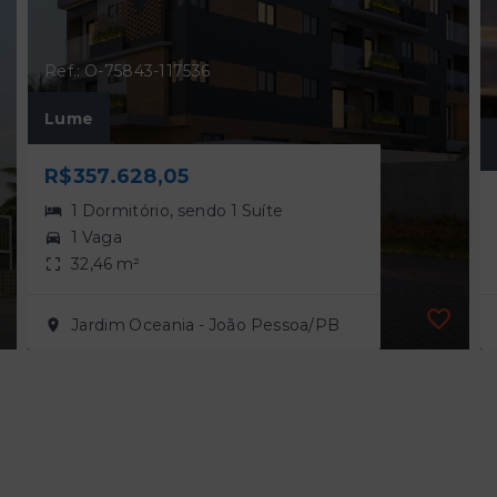
Ref.: O-75843-117536
Lume
R$357.628,05
1 Dormitório, sendo 1 Suíte
1 Vaga
32,46 m²
Jardim Oceania - João Pessoa/PB