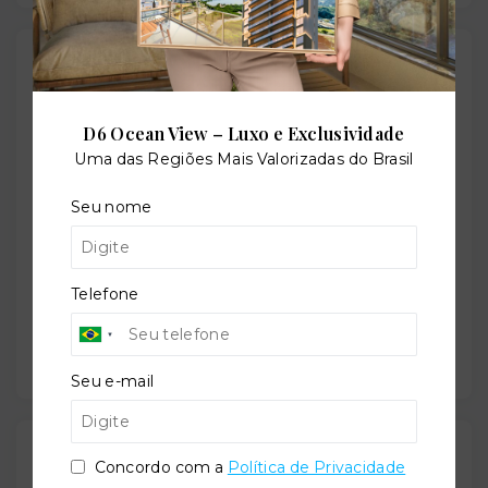
Localização
Rua José Simões de Araújo, 191 - Jardim Oceania -
D6 Ocean View – Luxo e Exclusividade
João Pessoa/PB
- 58037-740
Uma das Regiões Mais Valorizadas do Brasil
+
Seu nome
−
Telefone
Seu e-mail
Gostou do imóvel?
Concordo com a
Política de Privacidade
Leaflet