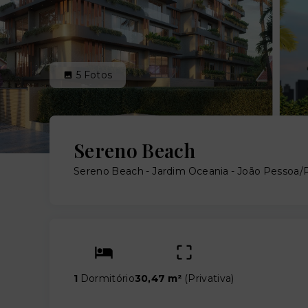
5
Fotos
Sereno Beach
Sereno Beach -
Jardim Oceania - João Pessoa/
1
Dormitório
30,47 m²
(
Privativa
)