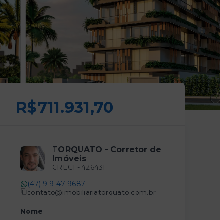
R$711.931,70
TORQUATO - Corretor de
Imóveis
CRECI -
42643f
(47) 9 9147-9687
contato@imobiliariatorquato.com.br
Nome