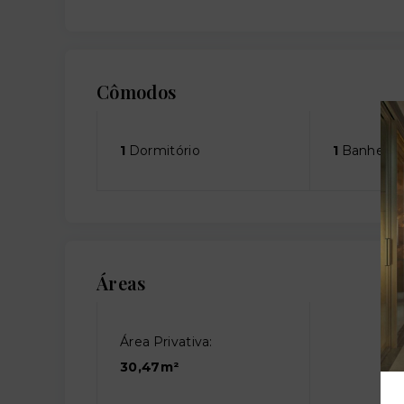
Cômodos
1
Dormitório
1
Banheiro
Áreas
Área Privativa:
30,47m²