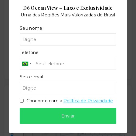
D6 Ocean View – Luxo e Exclusividade
Uma das Regiões Mais Valorizadas do Brasil
Situação:
Em construção
Seu nome
Previsão de entrega:
Telefone
30/12/2029
Seu e-mail
Localização
Concordo com a
Política de Privacidade
Rua Pastor Josebias Fialho Marinho, 34 - Aeroclube -
João Pessoa/PB
- 58036-570
Enviar
+