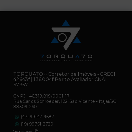
TORQUATO ∴ Corretor de Imóveis - CRECI
42643f | 136.004f Perito Avaliador CNAI
37357
CNPJ
-
46.319.819/0001-17
Rua Carlos Schroeder, 122, São Vicente - Itajaí/SC,
88309-260
(47) 99147-9687
(19) 99751-2720
Ver e-mail