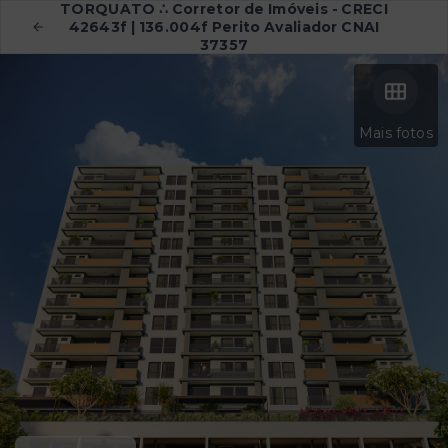
TORQUATO ∴ Corretor de Imóveis - CRECI
42643f | 136.004f Perito Avaliador CNAI
37357
Mais fotos