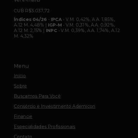
CUB R$3.037,72
Índices 04/26
-
IPCA
• V.M. 0,42%, A.A. 1,85%,
A.12 M. 4,48% |
IGP-M
• V.M. 0,31%, A.A. 0,92%,
A.12 M. 2,15% |
INPC
• V.M. 0,39%, A.A. 1,74%, A.12
M. 4,32%
Menu
Início
Sobre
Buscamos Para Você
Consórcio e Investimento Ademicon
Financie
Especialidades Profissionais
Contato