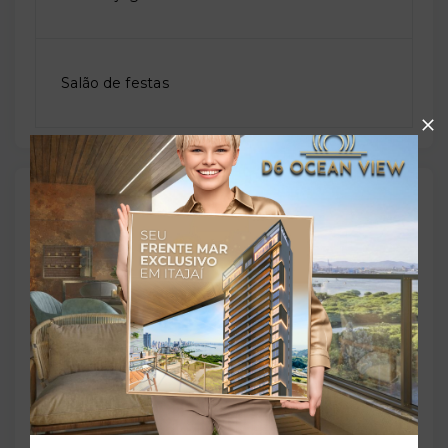
Salão de festas
Outras Informações
Referência:
O-67304-103851
Perfil:
Residencial