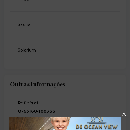
Sauna
Solarium
Outras Informações
Referência:
O-65168-100366