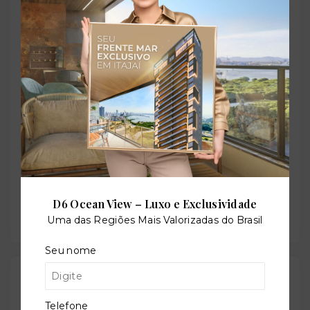
Perfil:
Residencial
Situação:
Novo
Previsão de entrega:
30/06/2025
D6 Ocean View – Luxo e Exclusividade
Uma das Regiões Mais Valorizadas do Brasil
Seu nome
Localização
Rua Escrivão Sebastião de Azevedo Bastos, 755 -
Telefone