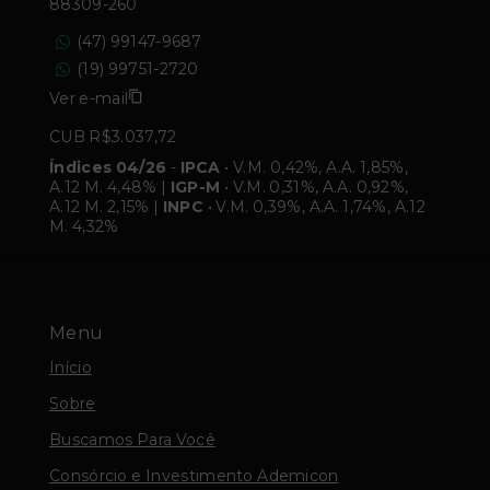
88309-260
(47) 99147-9687
(19) 99751-2720
Ver e-mail
CUB R$3.037,72
Índices 04/26
-
IPCA
• V.M. 0,42%, A.A. 1,85%,
A.12 M. 4,48% |
IGP-M
• V.M. 0,31%, A.A. 0,92%,
A.12 M. 2,15% |
INPC
• V.M. 0,39%, A.A. 1,74%, A.12
M. 4,32%
Menu
Início
Sobre
Buscamos Para Você
Consórcio e Investimento Ademicon