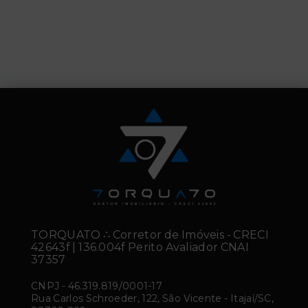
TORQUATO ∴ Corretor de Imóveis - CRECI
42643f | 136.004f Perito Avaliador CNAI
37357
CNPJ
-
46.319.819/0001-17
Rua Carlos Schroeder, 122, São Vicente - Itajaí/SC,