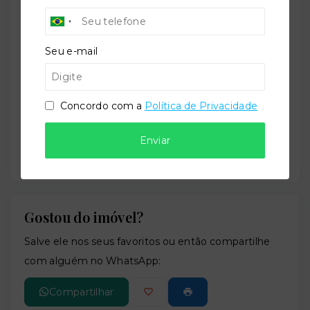
Manaíra - João Pessoa/PB
- 58038-490
+
Seu e-mail
−
Concordo com a
Política de Privacidade
Enviar
Gostou do imóvel?
Leaflet
Salve ele nos seus favoritos ou então compartilhe
com alguém no WhatsApp:
Compartilhar