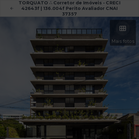
TORQUATO ∴ Corretor de Imóveis - CRECI
42643f | 136.004f Perito Avaliador CNAI
37357
Mais fotos