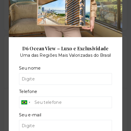
Gostou do imóvel?
D6 Ocean View – Luxo e Exclusividade
Leaflet
Uma das Regiões Mais Valorizadas do Brasil
Salve ele nos seus favoritos ou então compartilhe
com alguém no WhatsApp:
Seu nome
Compartilhar
Telefone
TORQUATO - Corretor de Imóveis
CRECI -
42643f
Seu e-mail
(47) 9 9147-9687
contato@imobiliariatorquato.com.br