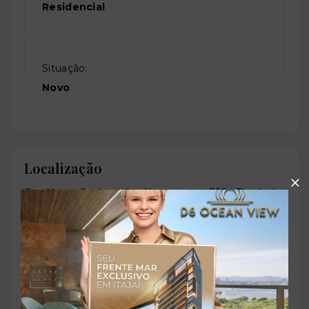
Residencial
Situação:
Novo
Localização
Rua Nossa Senhora dos Navegantes, 750 - Tambaú -
João Pessoa/PB
- 58039-111
+
−