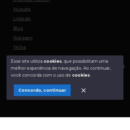
Youtube
Linkedin
Blog
Telegram
TikTok
Esse site utiliza
cookies
, que possibilitam uma
melhor experiência de navegação.
Ao continuar,
© Copyright 2026 - TORQUATO ∴ Corretor de Imóveis
Olá! Estamos disponíveis para te ajudar.
você concorda com o uso de
cookies
.
- CRECI 42643f | 136.004f Perito Avaliador CNAI 37357
- Todos os direitos reservados
Concordo, continuar
SITE PARA IMOBILIARIA
Início
Histórico
Favoritos