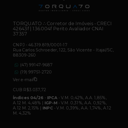
TORQUATO ∴ Corretor de Imóveis - CRECI
42643f | 136.004f Perito Avaliador CNAI
37357
CNPJ
-
46.319.819/0001-17
Rua Carlos Schroeder, 122, São Vicente - Itajaí/SC,
88309-260
(47) 99147-9687
(19) 99751-2720
Ver e-mail
CUB R$3.037,72
Índices 04/26
-
IPCA
• V.M. 0,42%, A.A. 1,85%,
A.12 M. 4,48% |
IGP-M
• V.M. 0,31%, A.A. 0,92%,
A.12 M. 2,15% |
INPC
• V.M. 0,39%, A.A. 1,74%, A.12
M. 4,32%