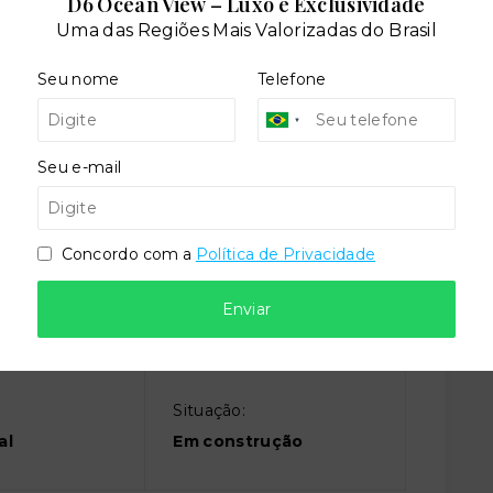
D6 Ocean View – Luxo e Exclusividade
Uma das Regiões Mais Valorizadas do Brasil
Seu nome
Telefone
ira
Elevador social
Seu e-mail
stas
Solarium
Concordo com a
Política de Privacidade
Enviar
Situação:
al
Em construção