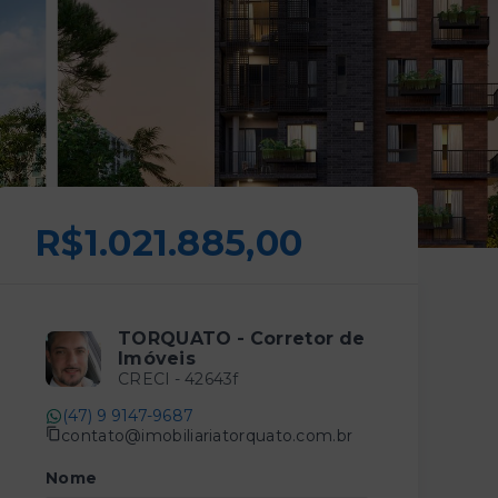
R$1.021.885,00
TORQUATO - Corretor de
Imóveis
CRECI -
42643f
(47) 9 9147-9687
contato@imobiliariatorquato.com.br
Nome