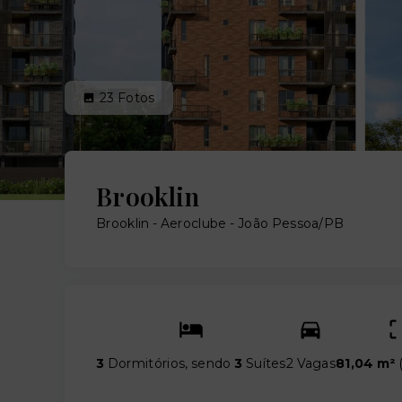
23
Fotos
Brooklin
Brooklin -
Aeroclube - João Pessoa/PB
3
Dormitórios, sendo
3
Suítes
2 Vagas
81,04 m²