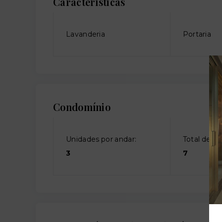
Características
Lavanderia
Portaria
Condomínio
Unidades por andar:
Total de an
3
7