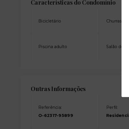
Características do Condomínio
Bicicletário
Churrasque
Piscina adulto
Salão de fe
Outras Informações
Referência:
Perfil:
O-62317-95899
Residenci