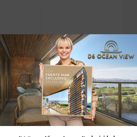
dares: