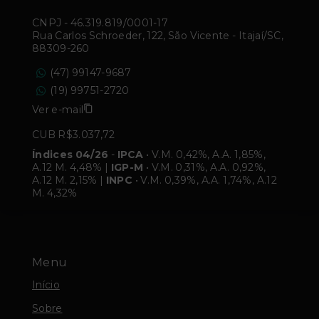
CNPJ
-
46.319.819/0001-17
Rua Carlos Schroeder, 122, São Vicente - Itajaí/SC,
88309-260
(47) 99147-9687
(19) 99751-2720
Ver e-mail
CUB R$3.037,72
Índices 04/26
-
IPCA
• V.M. 0,42%, A.A. 1,85%,
A.12 M. 4,48% |
IGP-M
• V.M. 0,31%, A.A. 0,92%,
A.12 M. 2,15% |
INPC
• V.M. 0,39%, A.A. 1,74%, A.12
M. 4,32%
Menu
Início
Sobre