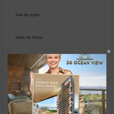
Sala de jogos
Salão de festas
Solarium
Outras Informações
Referência:
O-61525-94572