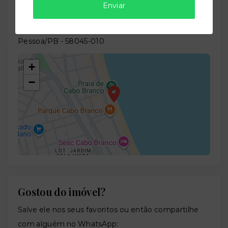
Enviar
Localização
Avenida Cabo Branco, 2600 - Cabo Branco - João
Pessoa/PB
- 58045-010
+
−
Gostou do imóvel?
Leaflet
Salve ele nos seus favoritos ou então compartilhe
com alguém no WhatsApp: