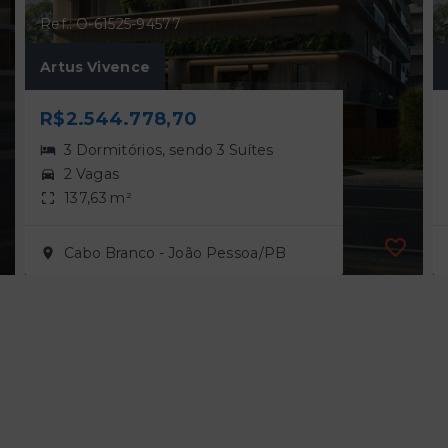
Ref.: O-61525-94577
Artus Vivence
R$2.544.778,70
3 Dormitórios, sendo 3 Suítes
2 Vagas
137,63 m²
Cabo Branco - João Pessoa/PB