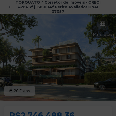
TORQUATO ∴ Corretor de Imóveis - CRECI
42643f | 136.004f Perito Avaliador CNAI
37357
Mais fotos
26
Fotos
R$2.746.488,36