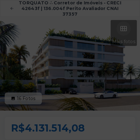
TORQUATO ∴ Corretor de Imóveis - CRECI
42643f | 136.004f Perito Avaliador CNAI
37357
Mais fotos
16
Fotos
R$4.131.514,08