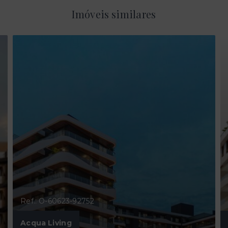
Imóveis similares
Ref.: O-60623-92752
Acqua Living