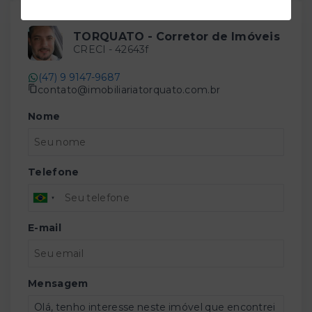
TORQUATO - Corretor de Imóveis
CRECI -
42643f
(47) 9 9147-9687
contato@imobiliariatorquato.com.br
Nome
Telefone
E-mail
Mensagem