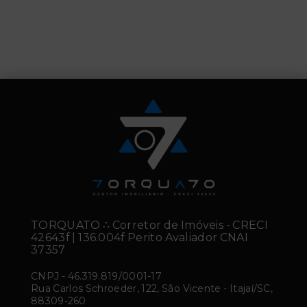
TORQUATO ∴ Corretor de Imóveis - CRECI
42643f | 136.004f Perito Avaliador CNAI
37357
CNPJ
-
46.319.819/0001-17
Rua Carlos Schroeder, 122, São Vicente - Itajaí/SC,
88309-260