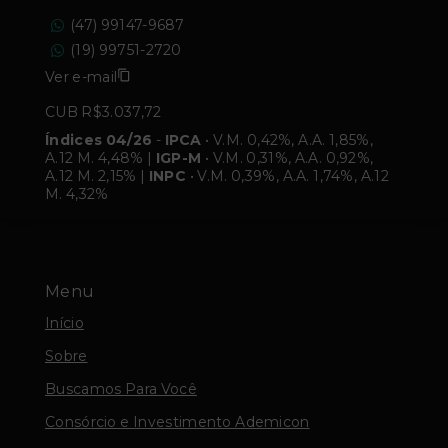
(47) 99147-9687
(19) 99751-2720
Ver e-mail
CUB R$3.037,72
Índices 04/26
-
IPCA
• V.M. 0,42%, A.A. 1,85%,
A.12 M. 4,48% |
IGP-M
• V.M. 0,31%, A.A. 0,92%,
A.12 M. 2,15% |
INPC
• V.M. 0,39%, A.A. 1,74%, A.12
M. 4,32%
Menu
Início
Sobre
Buscamos Para Você
Consórcio e Investimento Ademicon