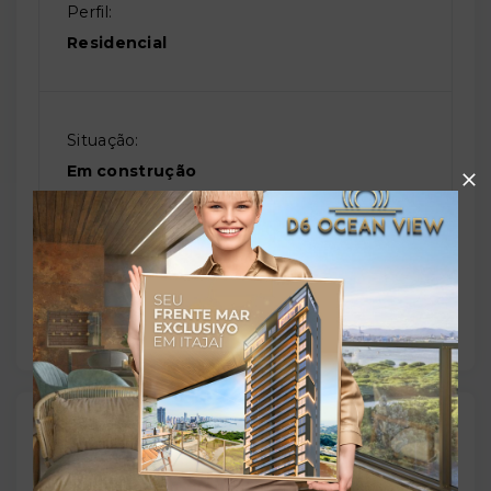
Perfil:
Residencial
Situação:
Em construção
Previsão de entrega:
30/12/2026
Localização
Avenida Governador Argemiro de Figueiredo, 1540 -