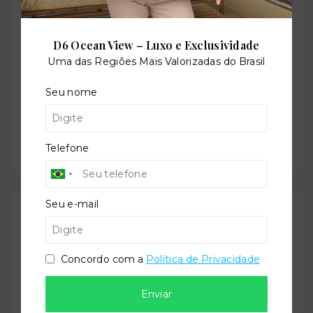
Jardim Oceania - João Pessoa/PB
- 58037-030
+
D6 Ocean View – Luxo e Exclusividade
−
Uma das Regiões Mais Valorizadas do Brasil
Seu nome
Telefone
Seu e-mail
Gostou do imóvel?
Leaflet
Salve ele nos seus favoritos ou então compartilhe
com alguém no WhatsApp:
Concordo com a
Política de Privacidade
Compartilhar
Enviar