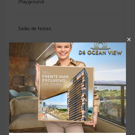
Playground
Salão de festas
Outras Informações
Referência:
O-60688-93011
Perfil:
Residencial