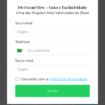
D6 Ocean View – Luxo e Exclusividade
Uma das Regiões Mais Valorizadas do Brasil
Situação:
Em construção
Seu nome
Telefone
Previsão de entrega:
28/08/2026
Seu e-mail
Localização
Concordo com a
Política de Privacidade
Rua Paulo Roberto de Souza Acioly, 481 - Bessa -
João Pessoa/PB
- 58035-110
Enviar
+