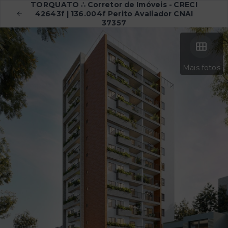
TORQUATO ∴ Corretor de Imóveis - CRECI
42643f | 136.004f Perito Avaliador CNAI
37357
Mais fotos