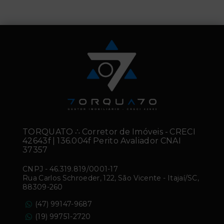
TORQUATO ∴ Corretor de Imóveis - CRECI
42643f | 136.004f Perito Avaliador CNAI
37357
CNPJ
-
46.319.819/0001-17
Rua Carlos Schroeder, 122, São Vicente - Itajaí/SC,
88309-260
(47) 99147-9687
(19) 99751-2720