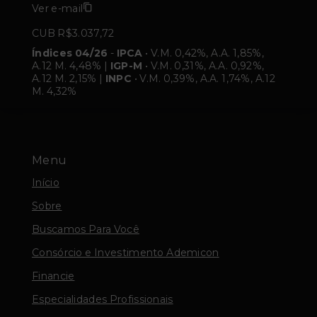
Ver e-mail
CUB R$3.037,72
Índices 04/26
-
IPCA
• V.M. 0,42%, A.A. 1,85%,
A.12 M. 4,48% |
IGP-M
• V.M. 0,31%, A.A. 0,92%,
A.12 M. 2,15% |
INPC
• V.M. 0,39%, A.A. 1,74%, A.12
M. 4,32%
Menu
Início
Sobre
Buscamos Para Você
Consórcio e Investimento Ademicon
Financie
Especialidades Profissionais