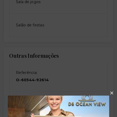
Sala de jogos
Salão de festas
Outras Informações
Referência:
O-60544-92614
Perfil:
Residencial