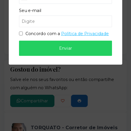
−
Seu e-mail
Concordo com a
Política de Privacidade
Enviar
Gostou do imóvel?
Leaflet
Salve ele nos seus favoritos ou então compartilhe
com alguém no WhatsApp:
Compartilhar
TORQUATO - Corretor de Imóveis