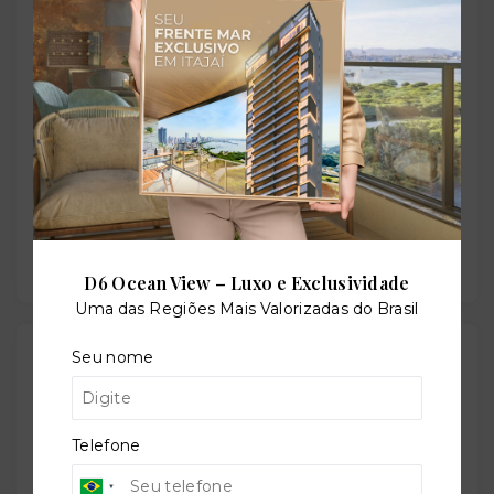
Situação:
Em construção
Previsão de entrega:
30/12/2027
D6 Ocean View – Luxo e Exclusividade
Uma das Regiões Mais Valorizadas do Brasil
Localização
Seu nome
Avenida Pombal, 1457 - Manaíra - João Pessoa/PB
-
58038-242
Telefone
+