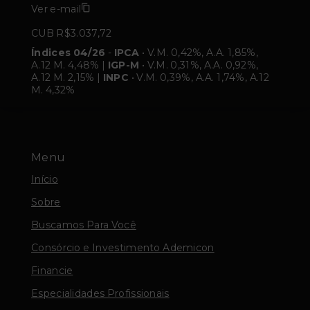
Ver e-mail
CUB R$3.037,72
Índices 04/26
-
IPCA
• V.M. 0,42%, A.A. 1,85%,
A.12 M. 4,48% |
IGP-M
• V.M. 0,31%, A.A. 0,92%,
A.12 M. 2,15% |
INPC
• V.M. 0,39%, A.A. 1,74%, A.12
M. 4,32%
Menu
Início
Sobre
Buscamos Para Você
Consórcio e Investimento Ademicon
Financie
Especialidades Profissionais