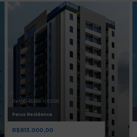
Ref.: O-65168-100368
Parus Residence
R$813.000,00