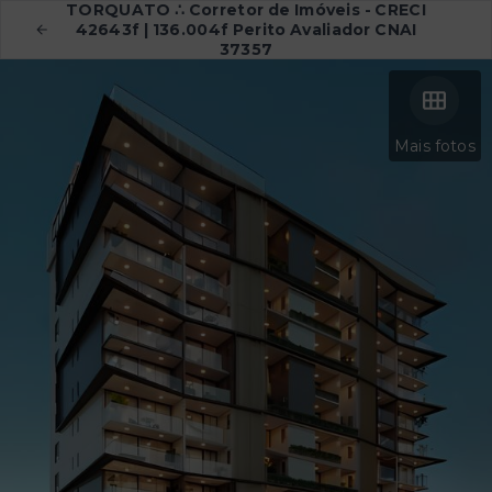
TORQUATO ∴ Corretor de Imóveis - CRECI
42643f | 136.004f Perito Avaliador CNAI
37357
Mais fotos