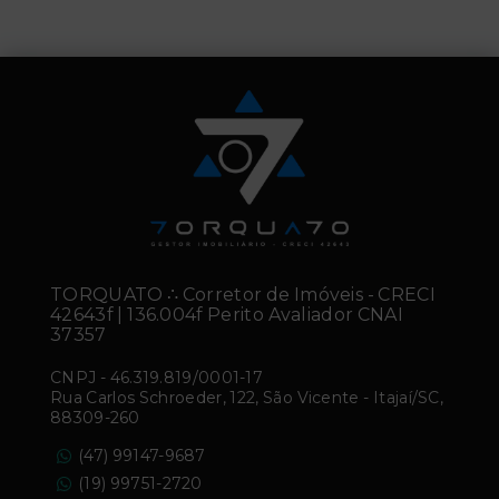
TORQUATO ∴ Corretor de Imóveis - CRECI
42643f | 136.004f Perito Avaliador CNAI
37357
CNPJ
-
46.319.819/0001-17
Rua Carlos Schroeder, 122, São Vicente - Itajaí/SC,
88309-260
(47) 99147-9687
(19) 99751-2720