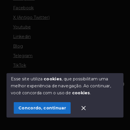
Facebook
X (Antigo Twitter)
Youtube
Linkedin
Blog
Telegram
TikTok
Esse site utiliza
cookies
, que possibilitam uma
melhor experiência de navegação.
Ao continuar,
© Copyright 2026 - TORQUATO ∴ Corretor de Imóveis
Olá! Estamos disponíveis para te ajudar.
você concorda com o uso de
cookies
.
- CRECI 42643f | 136.004f Perito Avaliador CNAI 37357
- Todos os direitos reservados
Concordo, continuar
SITE PARA IMOBILIARIA