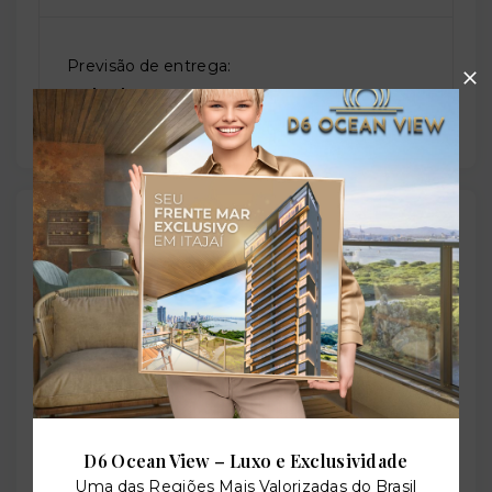
Previsão de entrega:
28/09/2027
Localização
Rua Artur Monteiro Paiva, 836 - Bessa - João
Pessoa/PB
- 58035-010
+
−
D6 Ocean View – Luxo e Exclusividade
Uma das Regiões Mais Valorizadas do Brasil