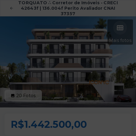
TORQUATO ∴ Corretor de Imóveis - CRECI
42643f | 136.004f Perito Avaliador CNAI
37357
Mais fotos
20
Fotos
R$1.442.500,00