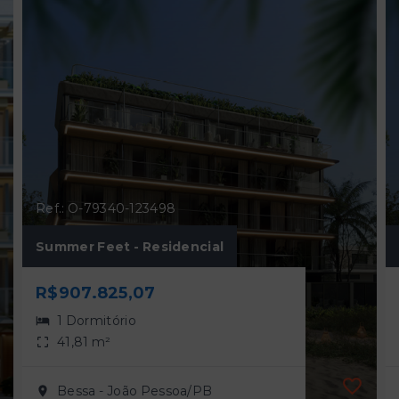
Ref.: O-79340-123498
Summer Feet - Residencial
R$907.825,07
1 Dormitório
41,81 m²
Bessa - João Pessoa/PB