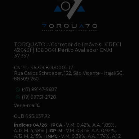
TORQUATO ∴ Corretor de Imóveis - CRECI
42643f | 136.004f Perito Avaliador CNAI
37357
CNPJ
-
46.319.819/0001-17
Rua Carlos Schroeder, 122, São Vicente - Itajaí/SC,
88309-260
(47) 99147-9687
(19) 99751-2720
Ver e-mail
CUB R$3.037,72
Índices 04/26
-
IPCA
• V.M. 0,42%, A.A. 1,85%,
A.12 M. 4,48% |
IGP-M
• V.M. 0,31%, A.A. 0,92%,
A.12 M. 2,15% |
INPC
• V.M. 0,39%, A.A. 1,74%, A.12